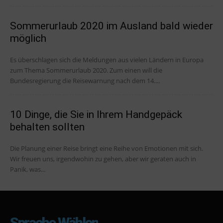
Sommerurlaub 2020 im Ausland bald wieder
möglich
Es überschlagen sich die Meldungen aus vielen Ländern in Europa
zum Thema Sommerurlaub 2020. Zum einen will die
Bundesregierung die Reisewarnung nach dem 14....
10 Dinge, die Sie in Ihrem Handgepäck
behalten sollten
Die Planung einer Reise bringt eine Reihe von Emotionen mit sich.
Wir freuen uns, irgendwohin zu gehen, aber wir geraten auch in
Panik, was...
Sprache Wählen