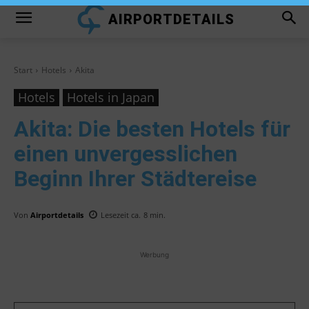
AIRPORTDETAILS
Start
Hotels
Akita
Hotels
Hotels in Japan
Akita
: Die besten Hotels für
einen unvergesslichen
Beginn Ihrer Städtereise
Von
Airportdetails
Lesezeit ca.
8
min.
Werbung