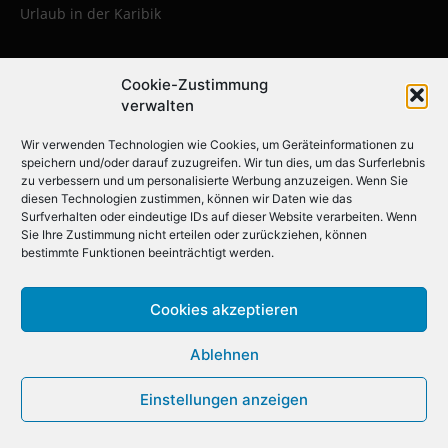
Urlaub in der Karibik
Die beliebtesten Städtereisen:
Cookie-Zustimmung
verwalten
Erleben Sie die faszinierendsten
Metropolen weltweit
Wir verwenden Technologien wie Cookies, um Geräteinformationen zu
speichern und/oder darauf zuzugreifen. Wir tun dies, um das Surferlebnis
zu verbessern und um personalisierte Werbung anzuzeigen. Wenn Sie
diesen Technologien zustimmen, können wir Daten wie das
Städtereise nach Krakau
Surfverhalten oder eindeutige IDs auf dieser Website verarbeiten. Wenn
Städtereise nach London
Sie Ihre Zustimmung nicht erteilen oder zurückziehen, können
bestimmte Funktionen beeinträchtigt werden.
Städtereise nach Barcelona
Städtereise nach Berlin
Cookies akzeptieren
Städtereise nach Amsterdam
Städtereise nach New York
Ablehnen
Städtereise nach Paris
Einstellungen anzeigen
Städtereise nach Rom