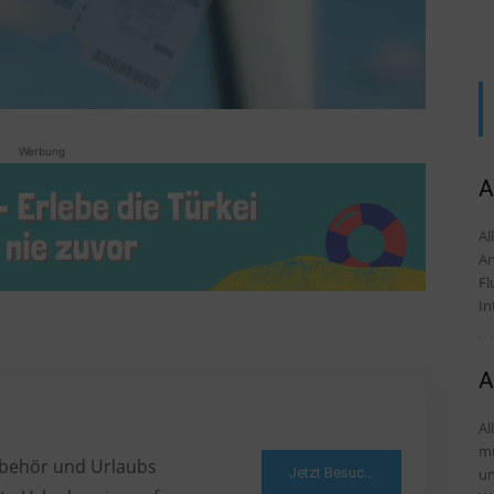
Werbung
A
Alles
An
Fl
In
A
Al
mü
Zubehör und Urlaubs
Jetzt Besuchen
und Tipps D