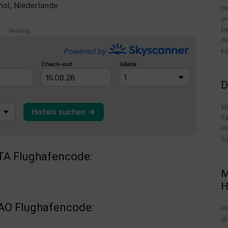
hol, Niederlande
be
un
be
Werbung
de
ka
D
Mi
Pa
Fl
Zu
TA Flughafencode:
M
H
CAO Flughafencode:
Fl
si