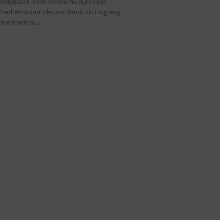
ndgepäck ohne Probleme durch die
cherheitskontrolle und damit ins Flugzeug
tnehmen zu...