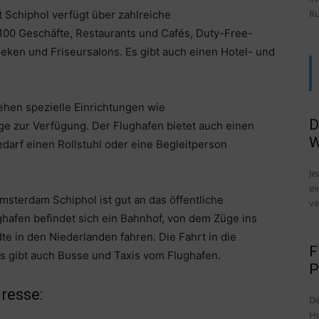
Ru
 Schiphol verfügt über zahlreiche
 100 Geschäfte, Restaurants und Cafés, Duty-Free-
eken und Friseursalons. Es gibt auch einen Hotel- und
ehen spezielle Einrichtungen wie
D
ge zur Verfügung. Der Flughafen bietet auch einen
W
edarf einen Rollstuhl oder eine Begleitperson
Je
ei
msterdam Schiphol ist gut an das öffentliche
ve
afen befindet sich ein Bahnhof, von dem Züge ins
 in den Niederlanden fahren. Die Fahrt in die
F
Es gibt auch Busse und Taxis vom Flughafen.
P
resse:
De
Ho