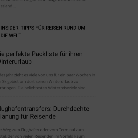
ssland....
INSIDER-TIPPS FÜR REISEN RUND UM
DIE WELT
ie perfekte Packliste für ihren
interurlaub
des Jahr zieht es viele von uns für ein paar Wochen in
n Skigebiet um dort seinen Winterurlaub zu
rbringen. Die beliebtesten Winterreiseziele sind...
lughafentransfers: Durchdachte
lanung für Reisende
r Weg zum Flughafen oder vom Terminal zum
tel, der von vielen Reisenden im Vorfeld kaum