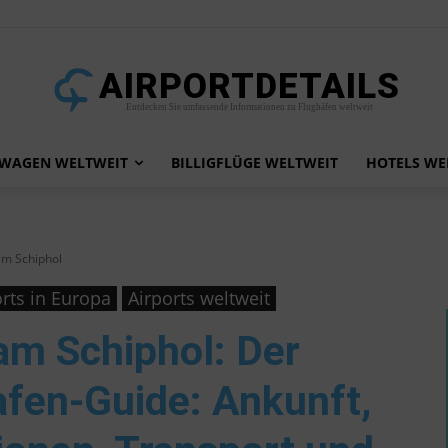
AIRPORTDETAILS
Entdecken Sie umfassende Informationen zu Flughäfen weltweit
TWAGEN WELTWEIT
BILLIGFLÜGE WELTWEIT
HOTELS WE
am Schiphol
orts in Europa
Airports weltweit
am Schiphol
: Der
afen-Guide: Ankunft,