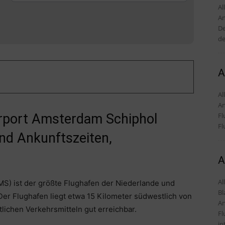
Alles
An
De
de
A
Alles
An
Fl
Airport Amsterdam Schiphol
Fl
nd Ankunftszeiten,
A
Al
S) ist der größte Flughafen der Niederlande und
Bl
Der Flughafen liegt etwa 15 Kilometer südwestlich von
An
lichen Verkehrsmitteln gut erreichbar.
Fl
in