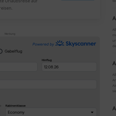
te Urlaubsreise auf
We
reisen.
A
Al
Werbung
mü
und Tipps D
de
A
Alles
An
Ai
si
A