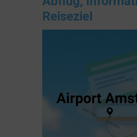
Abflug, Informat
Reiseziel