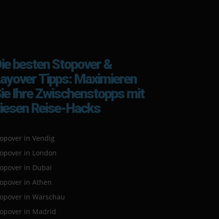
ie besten Stopover &
ayover Tipps: Maximieren
ie Ihre Zwischenstopps mit
iesen Reise-Hacks
opover in Vendig
topover in London
topover in Dubai
topover in Athen
topover in Warschau
topover in Madrid