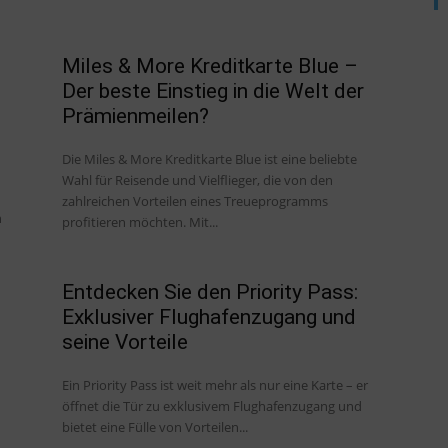
Miles & More Kreditkarte Blue –
Der beste Einstieg in die Welt der
Prämienmeilen?
Die Miles & More Kreditkarte Blue ist eine beliebte
Wahl für Reisende und Vielflieger, die von den
zahlreichen Vorteilen eines Treueprogramms
h
profitieren möchten. Mit...
Entdecken Sie den Priority Pass:
Exklusiver Flughafenzugang und
seine Vorteile
Ein Priority Pass ist weit mehr als nur eine Karte – er
öffnet die Tür zu exklusivem Flughafenzugang und
bietet eine Fülle von Vorteilen...