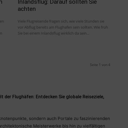
m
Inlandsflug: Darauf sollten Sie
achten
ten
Viele Flugreisende fragen sich, wie viele Stunden sie
vor Abflug bereits am Flughafen sein sollten. Wie früh
en
Sie bei einem Inlandsflug wirklich da sein...
Seite 1 von 4
 der Flughäfen: Entdecken Sie globale Reiseziele,
sknotenpunkte, sondern auch Portale zu faszinierenden
chitektonische Meisterwerke bis hin zu vielfältigen