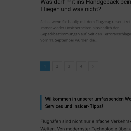
Was darf mit ins Handgepäck bei
Fliegen und was nicht?
Selbst wenn Sie häufig mit dem Flugzeug reisen, tre
immer wieder Unsicherheiten hinsichtlich der
Gepäckbestimmungen auf. Seit den Terroranschläg
vom 11. September wurden die...
1
2
3
4
Willkommen in unserer umfassenden Welt
Services und Insider-Tipps!
Flughäfen sind nicht nur einfache Verkehr
Welten. Von modernster Technologie über ar