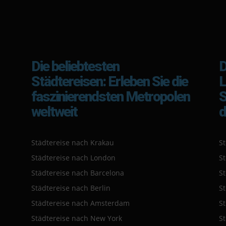
Die beliebtesten
D
Städtereisen: Erleben Sie die
L
faszinierendsten Metropolen
S
weltweit
d
Städtereise nach Krakau
St
Städtereise nach London
S
Städtereise nach Barcelona
S
Städtereise nach Berlin
S
Städtereise nach Amsterdam
S
Städtereise nach New York
S