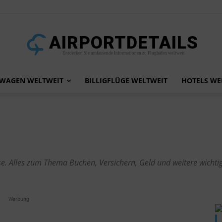
AIRPORTDETAILS
Entdecken Sie umfassende Informationen zu Flughäfen weltweit
TWAGEN WELTWEIT
BILLIGFLÜGE WELTWEIT
HOTELS WE
ise. Alles zum Thema Buchen, Versichern, Geld und weitere wichti
Werbung