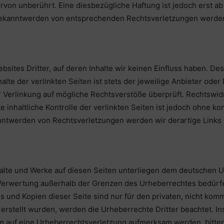
von unberührt. Eine diesbezügliche Haftung ist jedoch erst ab
Bekanntwerden von entsprechenden Rechtsverletzungen werden
sites Dritter, auf deren Inhalte wir keinen Einfluss haben. De
te der verlinkten Seiten ist stets der jeweilige Anbieter oder 
 Verlinkung auf mögliche Rechtsverstöße überprüft. Rechtswid
 inhaltliche Kontrolle der verlinkten Seiten ist jedoch ohne k
anntwerden von Rechtsverletzungen werden wir derartige Link
halte und Werke auf diesen Seiten unterliegen dem deutschen Ur
 Verwertung außerhalb der Grenzen des Urheberrechtes bedürf
s und Kopien dieser Seite sind nur für den privaten, nicht kom
r erstellt wurden, werden die Urheberrechte Dritter beachtet. I
em auf eine Urheberrechtsverletzung aufmerksam werden, bitte