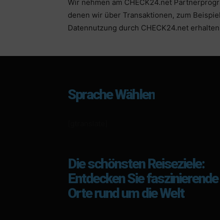
Wir nehmen am CHECK24.net Partnerprogra
denen wir über Transaktionen, zum Beispie
Datennutzung durch CHECK24.net erhalten 
Sprache Wählen
[gtranslate]
Die schönsten Reiseziele:
Entdecken Sie faszinierende
Orte rund um die Welt