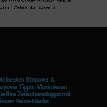
und andere Werbemittel eingebunden, an
können. Weitere Informationen zur
ie besten Stopover &
ayover Tipps: Maximieren
ie Ihre Zwischenstopps mit
iesen Reise-Hacks