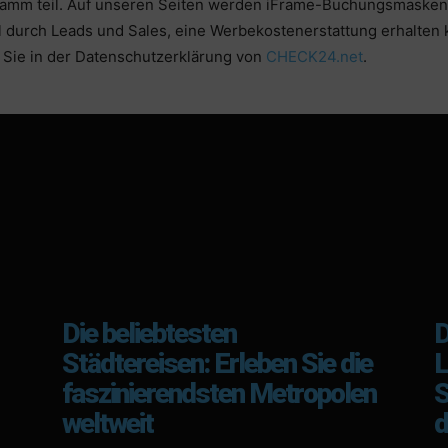
mm teil. Auf unseren Seiten werden iFrame-Buchungsmasken 
l durch Leads und Sales, eine Werbekostenerstattung erhalten 
Sie in der Datenschutzerklärung von
CHECK24.net
.
Die beliebtesten
D
Städtereisen: Erleben Sie die
L
faszinierendsten Metropolen
S
weltweit
d