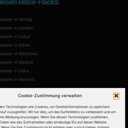
iesen Reise-Hacks
opover in Vendig
topover in London
topover in Dubai
topover in Athen
topover in Warschau
topover in Madrid
topover in Doha
topover in Mailand
Cookie-Zustimmung verwalten
en Technologien wie Cookies, um Geräteinformationen zu speichern
rauf zuzugreifen. Wir tun dies, um das Surferlebnis zu verbessern und um
olgen Sie uns auf
erte Werbung anzuzeigen. Wenn Sie diesen Technologien zustimmen,
Daten wie das Surfverhalten oder eindeutige IDs auf dieser Website
. Wenn Sie Ihre Zustimmung nicht erteilen oder zurückziehen, können