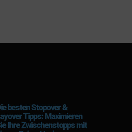
ie besten Stopover &
ayover Tipps: Maximieren
ie Ihre Zwischenstopps mit