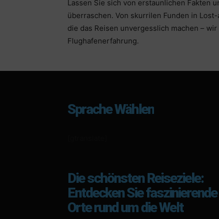
Lassen Sie sich von erstaunlichen Fakten 
überraschen. Von skurrilen Funden in Lost-
die das Reisen unvergesslich machen – wir 
Flughafenerfahrung.
Sprache Wählen
[gtranslate]
Die schönsten Reiseziele:
Entdecken Sie faszinierende
Orte rund um die Welt