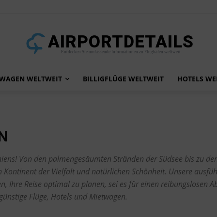
AIRPORTDETAILS
Entdecken Sie umfassende Informationen zu Flughäfen weltweit
TWAGEN WELTWEIT
BILLIGFLÜGE WELTWEIT
HOTELS WE
N
niens! Von den palmengesäumten Stränden der Südsee bis zu de
 Kontinent der Vielfalt und natürlichen Schönheit. Unsere ausfüh
 Ihre Reise optimal zu planen, sei es für einen reibungslosen A
günstige Flüge, Hotels und Mietwagen.