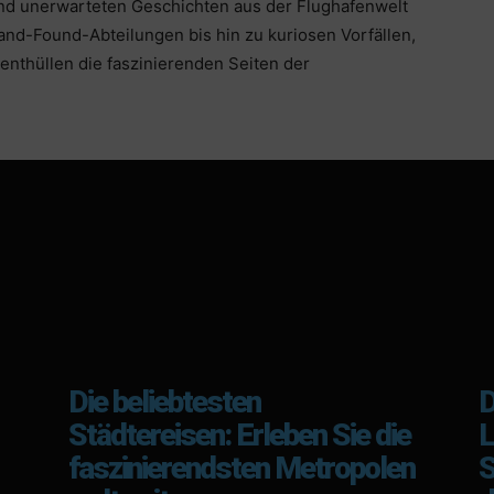
und unerwarteten Geschichten aus der Flughafenwelt
and-Found-Abteilungen bis hin zu kuriosen Vorfällen,
enthüllen die faszinierenden Seiten der
Die beliebtesten
D
Städtereisen: Erleben Sie die
L
faszinierendsten Metropolen
S