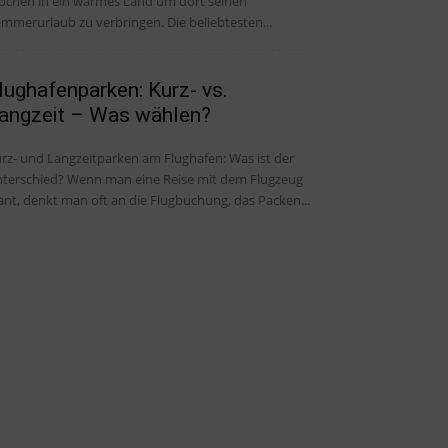
chen in ein warmes Land um dort seinen
mmerurlaub zu verbringen. Die beliebtesten...
lughafenparken: Kurz- vs.
angzeit – Was wählen?
rz- und Langzeitparken am Flughafen: Was ist der
ied? Wenn man eine Reise mit dem Flugzeug
ant, denkt man oft an die Flugbuchung, das Packen...