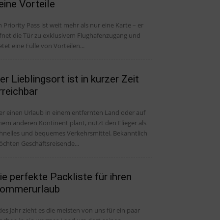
eine Vorteile
n Priority Pass ist weit mehr als nur eine Karte – er
fnet die Tür zu exklusivem Flughafenzugang und
etet eine Fülle von Vorteilen...
er Lieblingsort ist in kurzer Zeit
rreichbar
r einen Urlaub in einem entfernten Land oder auf
nem anderen Kontinent plant, nutzt den Flieger als
hnelles und bequemes Verkehrsmittel. Bekanntlich
chten Geschäftsreisende...
ie perfekte Packliste für ihren
ommerurlaub
des Jahr zieht es die meisten von uns für ein paar