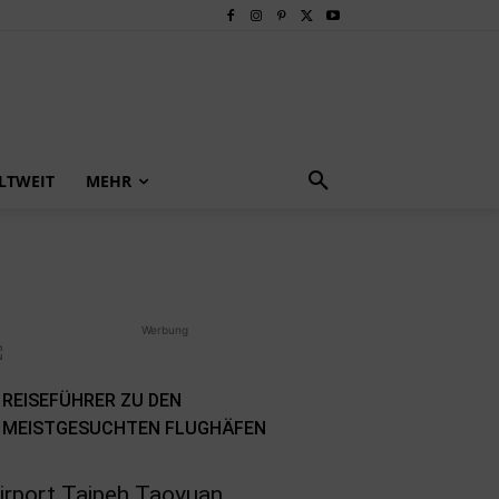
LTWEIT
MEHR
Werbung
REISEFÜHRER ZU DEN
MEISTGESUCHTEN FLUGHÄFEN
irport Taipeh Taoyuan