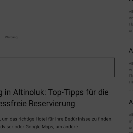
Alles
An
Fl
un
Werbung
A
Alles
An
Fl
He
in Altinoluk: Top-Tipps für die
A
essfreie Reservierung
Al
 um das richtige Hotel für Ihre Bedürfnisse zu finden.
mü
Advisor oder Google Maps, um andere
und Tipps D