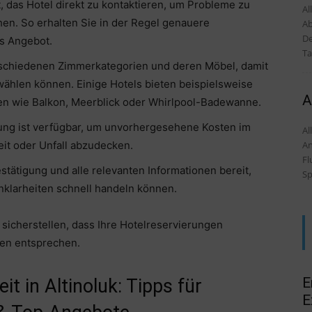
, das Hotel direkt zu kontaktieren, um Probleme zu
Al
n. So erhalten Sie in der Regel genauere
Ab
De
es Angebot.
Ta
rschiedenen Zimmerkategorien und deren Möbel, damit
swählen können. Einige Hotels bieten beispielsweise
A
n wie Balkon, Meerblick oder Whirlpool-Badewanne.
ung ist verfügbar, um unvorhergesehene Kosten im
Alles
An
it oder Unfall abzudecken.
Fl
tätigung und alle relevanten Informationen bereit,
Sp
nklarheiten schnell handeln können.
sicherstellen, dass Ihre Hotelreservierungen
sen entsprechen.
E
t in Altinoluk: Tipps für
E