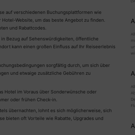
(S
eise auf verschiedenen Buchungsplattformen wie
r Hotel-Website, um das beste Angebot zu finden.
A
ten und Rabattcodes.
Al
s in Bezug auf Sehenswürdigkeiten, öffentliche
mü
ndort kann einen großen Einfluss auf Ihr Reiseerlebnis
und Tipps 
wi
chungsbedingungen sorgfältig durch, um sich über
A
ngen und etwaige zusätzliche Gebühren zu
Al
das Hotel im Voraus über Sonderwünsche oder
Ab
De
mmer oder frühen Check-in.
Fl
els übernachten, lohnt es sich möglicherweise, sich
e bieten oft Vorteile wie Rabatte, Upgrades und
A