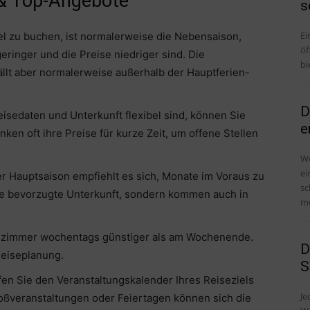
 & Top-Angebote
s
Ei
el zu buchen, ist normalerweise die Nebensaison,
öf
ringer und die Preise niedriger sind. Die
bi
fällt aber normalerweise außerhalb der Hauptferien-
D
 Reisedaten und Unterkunft flexibel sind, können Sie
e
en oft ihre Preise für kurze Zeit, um offene Stellen
We
ei
er Hauptsaison empfiehlt es sich, Monate im Voraus zu
sc
hre bevorzugte Unterkunft, sondern kommen auch in
mö
telzimmer wochentags günstiger als am Wochenende.
D
 Reiseplanung.
S
en Sie den Veranstaltungskalender Ihres Reiseziels
Je
oßveranstaltungen oder Feiertagen können sich die