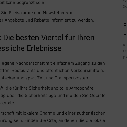
Wo
it kann begrenzt sein.
So
 Sie Preisalarme und Newsletter von
r Angebote und Rabatte informiert zu werden.
F
L
: Die besten Viertel für Ihren
Ku
ssliche Erlebnisse
Untersch
pl
gelegene Nachbarschaft mit einfachem Zugang zu den
ten, Restaurants und öffentlichen Verkehrsmitteln.
infacher und spart Zeit und Transportkosten.
t, die für ihre Sicherheit und tolle Atmosphäre
eitig über die Sicherheitslage und meiden Sie Gebiete
ätsrate.
arschaft mit lokalem Charme und einer authentischen
rung sein. Finden Sie Orte, an denen Sie die lokale