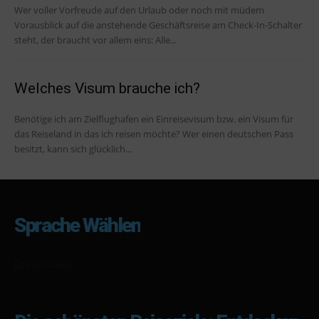
Wer voller Vorfreude auf den Urlaub oder noch mit müdem
Vorausblick auf die anstehende Geschäftsreise am Check-In-Schalter
steht, der braucht vor allem eins: Alle...
Welches Visum brauche ich?
Benötige ich am Zielflughafen ein Einreisevisum bzw. ein Visum für
das Reiseland in das ich reisen möchte? Wer einen deutschen Pass
besitzt, kann sich glücklich...
Sprache Wählen
[gtranslate]