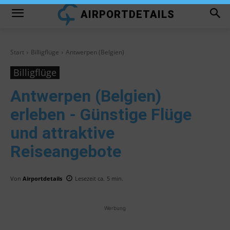
AIRPORTDETAILS
Start
Billigflüge
Antwerpen (Belgien)
Billigflüge
Antwerpen (Belgien)
erleben - Günstige Flüge
und attraktive
Reiseangebote
Von
Airportdetails
Lesezeit ca.
5
min.
Werbung