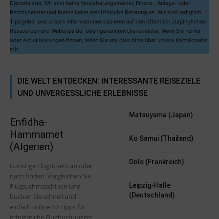
Dienstleister. Wir sind keine Versicherungsmakler, Finanz-, Anlage- oder
Rechtsberater und bieten keine medizinische Beratung an. Wir sind lediglich
Tippgeber und unsere Informationen basieren auf den öffentlich zugänglichen
Ressourcen und Websites der oben genannten Dienstleister. Wenn Sie Fehler
oder Aktualisierungen finden, teilen Sie uns dies bitte über unsere Kontaktseite
mit.
DIE WELT ENTDECKEN: INTERESSANTE REISEZIELE
UND UNVERGESSLICHE ERLEBNISSE
Matsuyama (Japan)
Enfidha-
Hammamet
Ko Samui (Thailand)
(Algerien)
Dole (Frankreich)
Günstige Flugtickets ab oder
nach finden: Vergleichen Sie
Leipzig-Halle
Flugsuchmaschinen und
(Deutschland)
buchen Sie schnell und
einfach online 10 Tipps für
erfolgreiche Flugbuchungen: