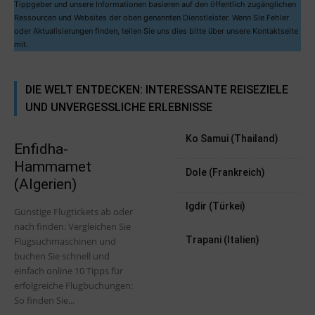
Tippgeber und unsere Informationen basieren auf den öffentlich zugänglichen
Ressourcen und Websites der oben genannten Dienstleister. Wenn Sie Fehler
oder Aktualisierungen finden, teilen Sie uns dies bitte über unsere Kontaktseite
mit.
DIE WELT ENTDECKEN: INTERESSANTE REISEZIELE
UND UNVERGESSLICHE ERLEBNISSE
Ko Samui (Thailand)
Enfidha-
Hammamet
Dole (Frankreich)
(Algerien)
Igdir (Türkei)
Günstige Flugtickets ab oder
nach finden: Vergleichen Sie
Trapani (Italien)
Flugsuchmaschinen und
buchen Sie schnell und
einfach online 10 Tipps für
erfolgreiche Flugbuchungen:
So finden Sie...