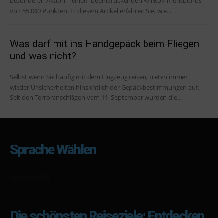
besonderen Aktion – einem beeindruckenden Willkommensbonus
von 55.000 Punkten. In diesem Artikel erfahren Sie, wie...
Was darf mit ins Handgepäck beim Fliegen
und was nicht?
Selbst wenn Sie häufig mit dem Flugzeug reisen, treten immer
wieder Unsicherheiten hinsichtlich der Gepäckbestimmungen auf.
Seit den Terroranschlägen vom 11. September wurden die...
Sprache Wählen
[gtranslate]
Die schönsten Reiseziele: Entdecken