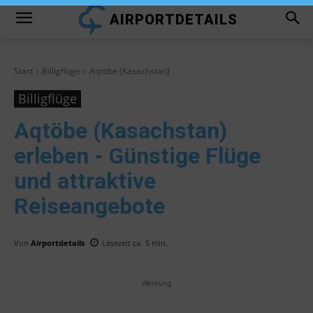
AIRPORTDETAILS
Start
Billigflüge
Aqtöbe (Kasachstan)
Billigflüge
Aqtöbe (Kasachstan)
erleben - Günstige Flüge
und attraktive
Reiseangebote
Von
Airportdetails
Lesezeit ca.
5
min.
Werbung