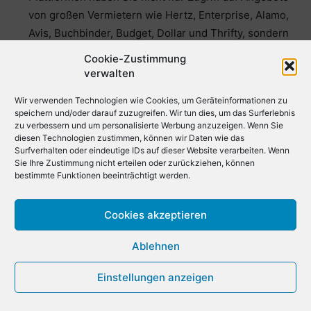
von großen Vermietern wie Hertz, Enterprise, Alamo,
Avis, Buchbinder, Budget, Dollar und Thrifty, sondern
können sich auch sicher sein, die besten verfügbaren
Cookie-Zustimmung
Preise für Ihren gewünschten Zeitraum zu finden.
verwalten
Buchen Sie im Voraus: Buchen Sie Ihren Mietwagen
Wir verwenden Technologien wie Cookies, um Geräteinformationen zu
im Voraus, um bessere Preise und eine größere
speichern und/oder darauf zuzugreifen. Wir tun dies, um das Surferlebnis
zu verbessern und um personalisierte Werbung anzuzeigen. Wenn Sie
Auswahl an verfügbaren Fahrzeugen zu erhalten.
diesen Technologien zustimmen, können wir Daten wie das
Wenn Sie in der Hochsaison oder zu einem
Surfverhalten oder eindeutige IDs auf dieser Website verarbeiten. Wenn
Sie Ihre Zustimmung nicht erteilen oder zurückziehen, können
besonderen Anlass reisen, kann es schwierig sein,
bestimmte Funktionen beeinträchtigt werden.
kurzfristig ein Auto zu mieten.
Lesen Sie die Bedingungen sorgfältig durch: Lesen
Cookies akzeptieren
Sie die Bedingungen des Mietvertrags sorgfältig
durch, bevor Sie einen Mietwagen buchen. Stellen Sie
Ablehnen
sicher, dass Sie Mietbedingungen,
Einstellungen anzeigen
Versicherungsbedingungen, Kilometerbegrenzungen
und zusätzliche Gebühren vollständig verstehen.