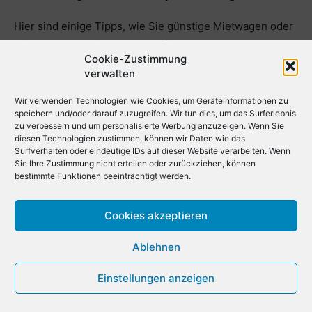
Hier sind einige Tipps, wie Sie günstige Mietwagen oder
Mietwagen am Airport Bogota finden:
Cookie-Zustimmung
verwalten
Preise vergleichen: Vergleichen Sie die Preise der
verschiedenen Autovermietungen am Airport Bogota.
Wir verwenden Technologien wie Cookies, um Geräteinformationen zu
speichern und/oder darauf zuzugreifen. Wir tun dies, um das Surferlebnis
Nutzen Sie hierfür Online-Vergleichsplattformen und
zu verbessern und um personalisierte Werbung anzuzeigen. Wenn Sie
Mietwagenseiten wie Check24, Rentalcars.com,
diesen Technologien zustimmen, können wir Daten wie das
Surfverhalten oder eindeutige IDs auf dieser Website verarbeiten. Wenn
Economybookings.com, Discover Cars, Localrent.com,
Sie Ihre Zustimmung nicht erteilen oder zurückziehen, können
Getrentacar.com und AutoEurope. Durch diese
bestimmte Funktionen beeinträchtigt werden.
Plattformen haben Sie nicht nur Zugriff auf Angebote
von großen Vermietern wie Hertz, Enterprise, Alamo,
Cookies akzeptieren
Avis, Buchbinder, Budget, Dollar und Thrifty, sondern
können sich auch sicher sein, die besten verfügbaren
Ablehnen
Preise für Ihren gewünschten Zeitraum zu finden.
Einstellungen anzeigen
Buchen Sie im Voraus: Buchen Sie Ihren Mietwagen
im Voraus, um bessere Preise und eine größere