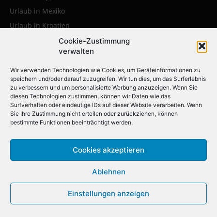
Urlaub in Mexiko
Urlaub in Kroatien
Urlaub in Polen
Cookie-Zustimmung
verwalten
Urlaub in der Karibik
Wir verwenden Technologien wie Cookies, um Geräteinformationen zu
speichern und/oder darauf zuzugreifen. Wir tun dies, um das Surferlebnis
Die beliebtesten Städtereisen:
zu verbessern und um personalisierte Werbung anzuzeigen. Wenn Sie
diesen Technologien zustimmen, können wir Daten wie das
Erleben Sie die faszinierendsten
Surfverhalten oder eindeutige IDs auf dieser Website verarbeiten. Wenn
Sie Ihre Zustimmung nicht erteilen oder zurückziehen, können
Metropolen weltweit
bestimmte Funktionen beeinträchtigt werden.
Städtereise nach Krakau
Cookies akzeptieren
Städtereise nach London
Ablehnen
Städtereise nach Barcelona
Städtereise nach Berlin
Einstellungen anzeigen
Städtereise nach Amsterdam