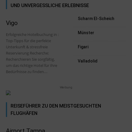
UND UNVERGESSLICHE ERLEBNISSE
Scharm El-Scheich
Vigo
Münster
Erfolgreiche Hotelbuchung in :
Top-Tipps für die perfekte
Unterkunft & stressfreie
Figari
Reservierung Recherche:
Recherchieren Sie sorgfältig,
Valladolid
um das richtige Hotel für Ihre
Bedürfnisse zu finden....
Werbung
REISEFÜHRER ZU DEN MEISTGESUCHTEN
FLUGHÄFEN
Airport Tampa