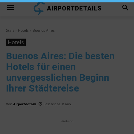
AIRPORTDETAILS
Start
Hotels
Buenos Aires
Hotels
Buenos Aires
: Die besten
Hotels für einen
unvergesslichen Beginn
Ihrer Städtereise
Von
Airportdetails
Lesezeit ca.
8
min.
Werbung