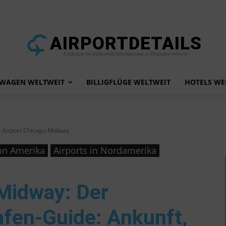
AIRPORTDETAILS
Entdecken Sie umfassende Informationen zu Flughäfen weltweit
TWAGEN WELTWEIT
BILLIGFLÜGE WELTWEIT
HOTELS WE
Airport Chicago Midway
von Amerika
Airports in Nordamerika
 Midway
: Der
afen-Guide: Ankunft,