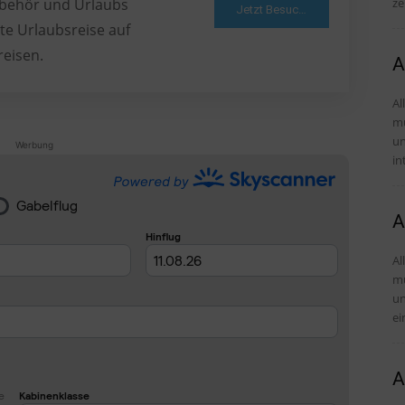
ze
Zubehör und Urlaubs
Jetzt Besuchen
te Urlaubsreise auf
reisen.
A
Al
mü
und Tipps 
Werbung
in
A
Al
mü
und Tipps De
ei
A