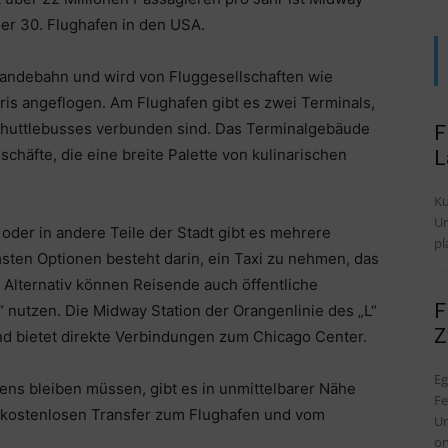
er 30. Flughafen in den USA.
Landebahn und wird von Fluggesellschaften wie
aris angeflogen. Am Flughafen gibt es zwei Terminals,
Shuttlebusses verbunden sind. Das Terminalgebäude
F
schäfte, die eine breite Palette von kulinarischen
L
Ku
Untersch
der in andere Teile der Stadt gibt es mehrere
pl
sten Optionen besteht darin, ein Taxi zu nehmen, das
. Alternativ können Reisende auch öffentliche
F
“ nutzen. Die Midway Station der Orangenlinie des „L“
Z
nd bietet direkte Verbindungen zum Chicago Center.
Eg
fens bleiben müssen, gibt es in unmittelbarer Nähe
Fe
n kostenlosen Transfer zum Flughafen und vom
Ur
on