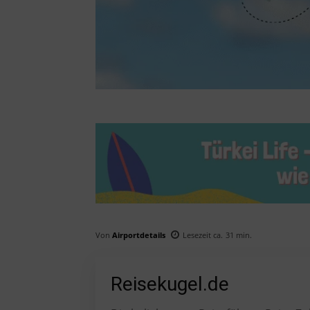
Von
Airportdetails
Lesezeit ca.
31
min.
Reisekugel.de