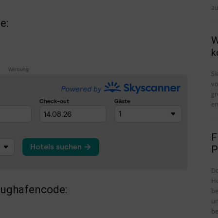
au
e:
W
k
Werbung
Si
vo
gr
er
F
P
De
Ho
lughafencode:
be
un
be