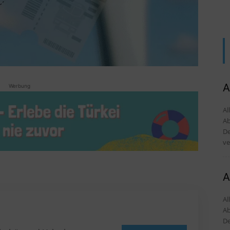
A
Werbung
Al
Ab
De
ve
A
Al
Ab
De