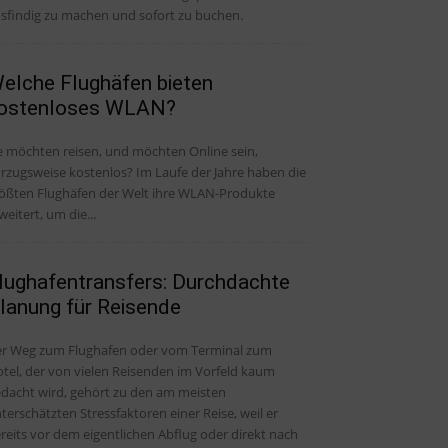
sfindig zu machen und sofort zu buchen.
elche Flughäfen bieten
ostenloses WLAN?
e möchten reisen, und möchten Online sein,
rzugsweise kostenlos? Im Laufe der Jahre haben die
ößten Flughäfen der Welt ihre WLAN-Produkte
weitert, um die...
lughafentransfers: Durchdachte
lanung für Reisende
r Weg zum Flughafen oder vom Terminal zum
tel, der von vielen Reisenden im Vorfeld kaum
dacht wird, gehört zu den am meisten
terschätzten Stressfaktoren einer Reise, weil er
reits vor dem eigentlichen Abflug oder direkt nach