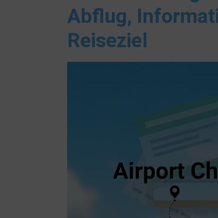
Abflug, Informat
Reiseziel