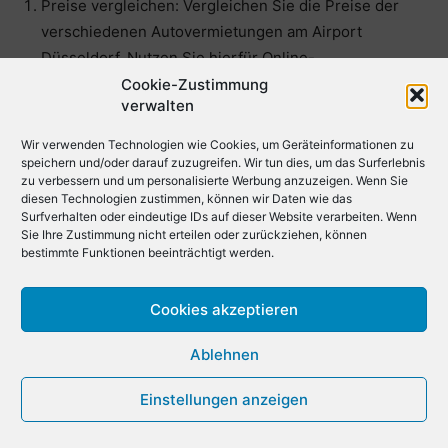
Preise vergleichen: Vergleichen Sie die Preise der
verschiedenen Autovermietungen am Airport
Düsseldorf. Nutzen Sie hierfür Online-
Vergleichsplattformen und Mietwagenseiten wie
Cookie-Zustimmung
verwalten
Check24, Rentalcars.com, Economybookings.com,
Discover Cars, Localrent.com, Getrentacar.com und
Wir verwenden Technologien wie Cookies, um Geräteinformationen zu
AutoEurope. Durch diese Plattformen haben Sie nicht
speichern und/oder darauf zuzugreifen. Wir tun dies, um das Surferlebnis
zu verbessern und um personalisierte Werbung anzuzeigen. Wenn Sie
nur Zugriff auf Angebote von großen Vermietern wie
diesen Technologien zustimmen, können wir Daten wie das
Hertz, Enterprise, Alamo, Avis, Buchbinder, Budget,
Surfverhalten oder eindeutige IDs auf dieser Website verarbeiten. Wenn
Sie Ihre Zustimmung nicht erteilen oder zurückziehen, können
Dollar und Thrifty, sondern können sich auch sicher
bestimmte Funktionen beeinträchtigt werden.
sein, die besten verfügbaren Preise für Ihren
gewünschten Zeitraum zu finden.
Cookies akzeptieren
Buchen Sie im Voraus: Buchen Sie Ihren Mietwagen
im Voraus, um bessere Preise und eine größere
Ablehnen
Auswahl an verfügbaren Fahrzeugen zu erhalten.
Einstellungen anzeigen
Wenn Sie in der Hochsaison oder zu einem
besonderen Anlass reisen, kann es schwierig sein,