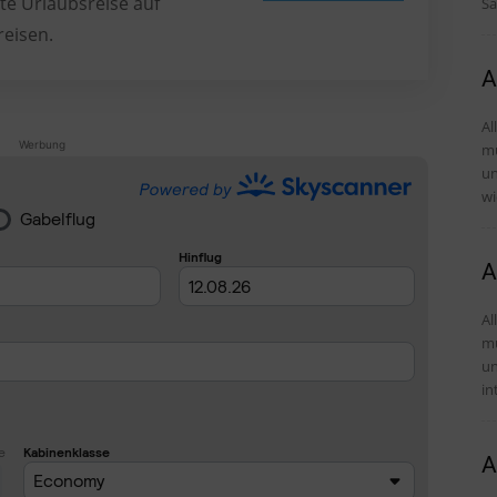
te Urlaubsreise auf
Sa
reisen.
A
Al
Werbung
mü
und Tipps 
wi
A
Al
mü
und Tipps 
in
A