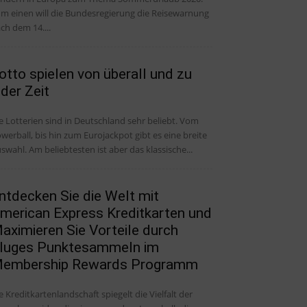
m einen will die Bundesregierung die Reisewarnung
ch dem 14....
otto spielen von überall und zu
eder Zeit
e Lotterien sind in Deutschland sehr beliebt. Vom
werball, bis hin zum Eurojackpot gibt es eine breite
swahl. Am beliebtesten ist aber das klassische...
ntdecken Sie die Welt mit
merican Express Kreditkarten und
aximieren Sie Vorteile durch
luges Punktesammeln im
embership Rewards Programm
e Kreditkartenlandschaft spiegelt die Vielfalt der