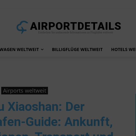
AIRPORTDETAILS
Entdecken Sie umfassende Informationen zu Flughäfen weltweit
TWAGEN WELTWEIT
BILLIGFLÜGE WELTWEIT
HOTELS WE
Airports weltweit
u Xiaoshan
: Der
afen-Guide: Ankunft,