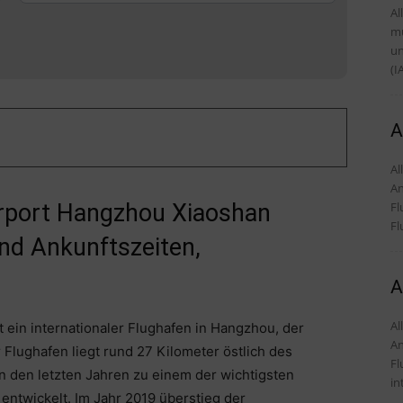
Al
mü
und Tipps D
(I
A
Alles
An
Fl
Airport Hangzhou Xiaoshan
Fl
nd Ankunftszeiten,
A
Alles
ein internationaler Flughafen in Hangzhou, der
An
 Flughafen liegt rund 27 Kilometer östlich des
Fl
n den letzten Jahren zu einem der wichtigsten
in
ntwickelt. Im Jahr 2019 überstieg der