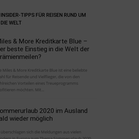
INSIDER-TIPPS FÜR REISEN RUND UM
DIE WELT
iles & More Kreditkarte Blue –
er beste Einstieg in die Welt der
rämienmeilen?
e Miles & More Kreditkarte Blue ist eine beliebte
hl für Reisende und Vielflieger, die von den
hlreichen Vorteilen eines Treueprogramms
ofitieren möchten. Mit...
ommerurlaub 2020 im Ausland
ald wieder möglich
 überschlagen sich die Meldungen aus vielen
ndern in Europa zum Thema Sommerurlaub 2020.