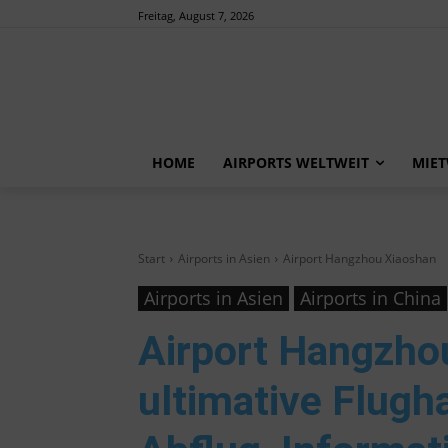
Freitag, August 7, 2026
HOME
AIRPORTS WELTWEIT
MIE
Start
Airports in Asien
Airport Hangzhou Xiaoshan
Airports in Asien
Airports in China
Airport Hangzho
ultimative Flugh