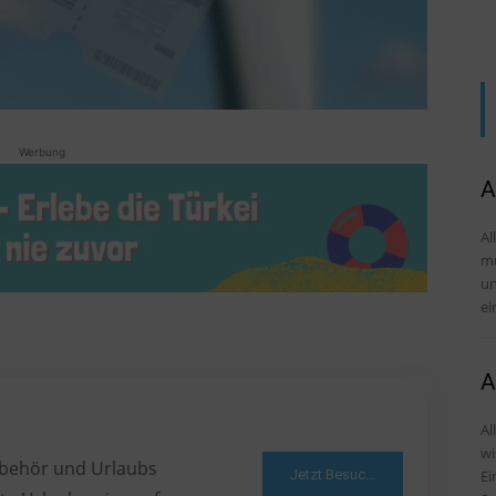
Werbung
A
Al
mü
und Tipps D
ei
A
Al
wi
Zubehör und Urlaubs
Jetzt Besuchen
Einr