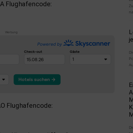
TA Flughafencode:
Zu
na
L
Werbung
j
Di
Po
Au
E
A
M
AO Flughafencode:
K
M
Di