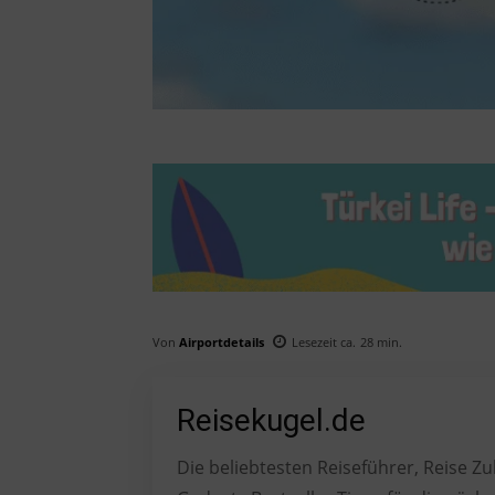
Von
Airportdetails
Lesezeit ca.
28
min.
Reisekugel.de
Die beliebtesten Reiseführer, Reise 