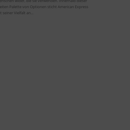
nschen wider, die sie verwenden. Innerhalb dieser
eiten Palette von Optionen sticht American Express
t seiner Vielfalt an...