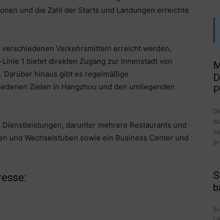
ionen und die Zahl der Starts und Landungen erreichte
 verschiedenen Verkehrsmitteln erreicht werden,
Linie 1 bietet direkten Zugang zur Innenstadt von
M
 Darüber hinaus gibt es regelmäßige
D
iedenen Zielen in Hangzhou und den umliegenden
P
Di
Wa
on Dienstleistungen, darunter mehrere Restaurants und
za
ten und Wechselstuben sowie ein Business Center und
pr
S
esse:
b
Es
Lä