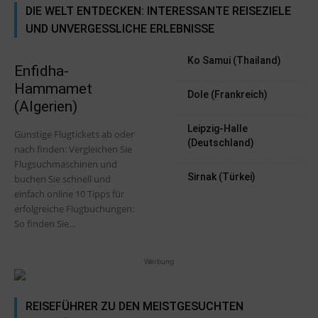
DIE WELT ENTDECKEN: INTERESSANTE REISEZIELE
UND UNVERGESSLICHE ERLEBNISSE
Ko Samui (Thailand)
Enfidha-
Hammamet
Dole (Frankreich)
(Algerien)
Leipzig-Halle
Günstige Flugtickets ab oder
(Deutschland)
nach finden: Vergleichen Sie
Flugsuchmaschinen und
Sirnak (Türkei)
buchen Sie schnell und
einfach online 10 Tipps für
erfolgreiche Flugbuchungen:
So finden Sie...
Werbung
REISEFÜHRER ZU DEN MEISTGESUCHTEN