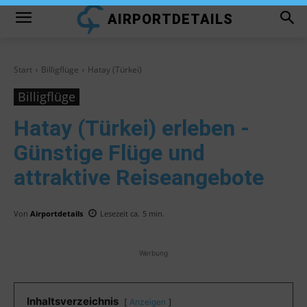
AIRPORTDETAILS
Start
Billigflüge
Hatay (Türkei)
Billigflüge
Hatay (Türkei)
erleben -
Günstige Flüge und
attraktive Reiseangebote
Von
Airportdetails
Lesezeit ca.
5
min.
Werbung
Inhaltsverzeichnis
Anzeigen