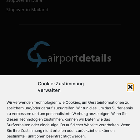
Stopover in Doha
Stopover in Mailand
Cookie-Zustimmung
Über uns
verwalten
Wir verwenden Technologien wie Cookies, um Geräteinformationen zu
Airportdetails.de ist der ideale Flughafenführer für Ihre
speichern und/oder darauf zuzugreifen. Wir tun dies, um das Surferlebnis
nächste Reise.
zu verbessern und um personalisierte Werbung anzuzeigen. Wenn Sie
diesen Technologien zustimmen, können wir Daten wie das
Surfverhalten oder eindeutige IDs auf dieser Website verarbeiten. Wenn
Sie Ihre Zustimmung nicht erteilen oder zurückziehen, können
Folgen Sie uns auf
bestimmte Funktionen beeinträchtigt werden.