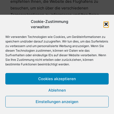
empfehlen Ihnen, die Website des Flughafens zu
besuchen, um sich über die verschiedenen
Transportoptionen zu informieren und Ihre Reise
entsprechend zu planen.
Cookie-Zustimmung
verwalten
Hotel-Shuttle: Viele Hotels bieten Shuttle-Services
zum und vom Airport Hobart an. Wenn Sie in einem
Wir verwenden Technologien wie Cookies, um Geräteinformationen zu
speichern und/oder darauf zuzugreifen. Wir tun dies, um das Surferlebnis
Hotel übernachten, sollten Sie sich vorher
zu verbessern und um personalisierte Werbung anzuzeigen. Wenn Sie
erkundigen, ob ein Shuttle-Service verfügbar ist und
diesen Technologien zustimmen, können wir Daten wie das
Surfverhalten oder eindeutige IDs auf dieser Website verarbeiten. Wenn
wie Sie ihn buchen können.
Sie Ihre Zustimmung nicht erteilen oder zurückziehen, können
bestimmte Funktionen beeinträchtigt werden.
Private Shuttle-Services: Die Reise zum und vom
Airport Hobart sollte ebenso reibungslos sein wie Ihr
Cookies akzeptieren
Aufenthalt. Dank zuverlässiger privater Shuttle-
Services wie Kiwitaxi, GetTransfer, 12Go und
Ablehnen
HolidayTaxis können Sie sich darauf verlassen,
pünktlich und in Komfort zu Ihrem Ziel zu gelangen.
Einstellungen anzeigen
Ob Sie einen eleganten Einzelservice oder einen
geräumigen Shuttle für eine Gruppe benötigen,