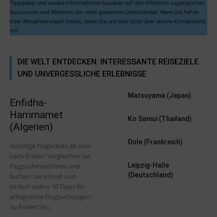
Tippgeber und unsere Informationen basieren auf den öffentlich zugänglichen
Ressourcen und Websites der oben genannten Dienstleister. Wenn Sie Fehler
oder Aktualisierungen finden, teilen Sie uns dies bitte über unsere Kontaktseite
mit.
DIE WELT ENTDECKEN: INTERESSANTE REISEZIELE
UND UNVERGESSLICHE ERLEBNISSE
Matsuyama (Japan)
Enfidha-
Hammamet
Ko Samui (Thailand)
(Algerien)
Dole (Frankreich)
Günstige Flugtickets ab oder
nach finden: Vergleichen Sie
Leipzig-Halle
Flugsuchmaschinen und
(Deutschland)
buchen Sie schnell und
einfach online 10 Tipps für
erfolgreiche Flugbuchungen:
So finden Sie...