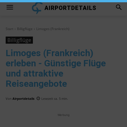
AIRPORTDETAILS
Start
Billigflüge
Limoges (Frankreich)
Billigflüge
Limoges (Frankreich)
erleben - Günstige Flüge
und attraktive
Reiseangebote
Von
Airportdetails
Lesezeit ca.
5
min.
Werbung