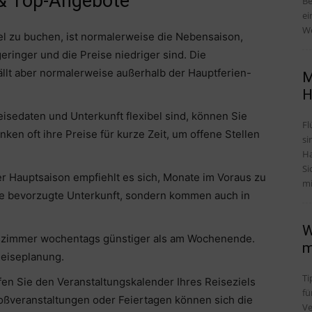
 & Top-Angebote
Be
ei
We
el zu buchen, ist normalerweise die Nebensaison,
ringer und die Preise niedriger sind. Die
fällt aber normalerweise außerhalb der Hauptferien-
M
H
 Reisedaten und Unterkunft flexibel sind, können Sie
Fl
en oft ihre Preise für kurze Zeit, um offene Stellen
si
Ha
Si
er Hauptsaison empfiehlt es sich, Monate im Voraus zu
mi
hre bevorzugte Unterkunft, sondern kommen auch in
W
telzimmer wochentags günstiger als am Wochenende.
m
 Reiseplanung.
Ti
en Sie den Veranstaltungskalender Ihres Reiseziels
fü
oßveranstaltungen oder Feiertagen können sich die
Ve