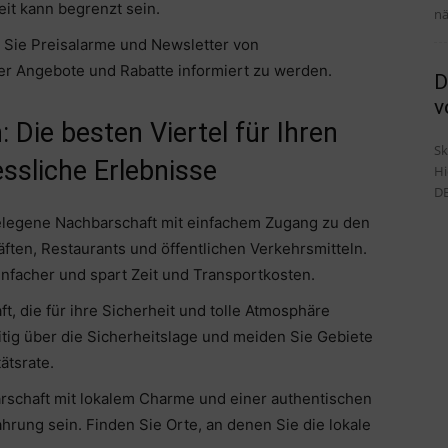
it kann begrenzt sein.
nä
 Sie Preisalarme und Newsletter von
r Angebote und Rabatte informiert zu werden.
D
v
 Die besten Viertel für Ihren
Sk
ssliche Erlebnisse
Hi
DE
gelegene Nachbarschaft mit einfachem Zugang zu den
ten, Restaurants und öffentlichen Verkehrsmitteln.
infacher und spart Zeit und Transportkosten.
t, die für ihre Sicherheit und tolle Atmosphäre
eitig über die Sicherheitslage und meiden Sie Gebiete
ätsrate.
arschaft mit lokalem Charme und einer authentischen
rung sein. Finden Sie Orte, an denen Sie die lokale