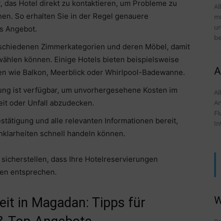
, das Hotel direkt zu kontaktieren, um Probleme zu
Al
n. So erhalten Sie in der Regel genauere
mü
und Tipps 
es Angebot.
be
rschiedenen Zimmerkategorien und deren Möbel, damit
swählen können. Einige Hotels bieten beispielsweise
A
n wie Balkon, Meerblick oder Whirlpool-Badewanne.
ung ist verfügbar, um unvorhergesehene Kosten im
Alles
An
it oder Unfall abzudecken.
Fl
tätigung und alle relevanten Informationen bereit,
In
nklarheiten schnell handeln können.
sicherstellen, dass Ihre Hotelreservierungen
sen entsprechen.
W
it in Magadan: Tipps für