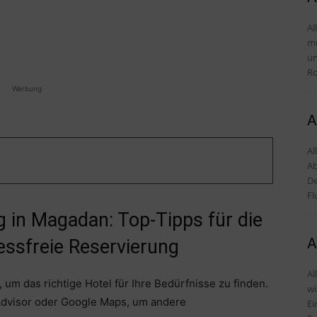
Al
mü
und Tipps 
Ro
Werbung
A
Al
Ab
De
Fl
 in Magadan: Top-Tipps für die
A
essfreie Reservierung
Al
 um das richtige Hotel für Ihre Bedürfnisse zu finden.
wi
Advisor oder Google Maps, um andere
Einr