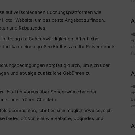
Ez
eise auf verschiedenen Buchungsplattformen wie
r Hotel-Website, um das beste Angebot zu finden.
A
ten und Rabattcodes.
Alles
s in Bezug auf Sehenswürdigkeiten, öffentliche
An
ndort kann einen großen Einfluss auf Ihr Reiseerlebnis
Fl
Fl
chungsbedingungen sorgfältig durch, um sich über
A
ngen und etwaige zusätzliche Gebühren zu
Al
das Hotel im Voraus über Sonderwünsche oder
Ab
De
mmer oder frühen Check-in.
ve
els übernachten, lohnt es sich möglicherweise, sich
e bieten oft Vorteile wie Rabatte, Upgrades und
A