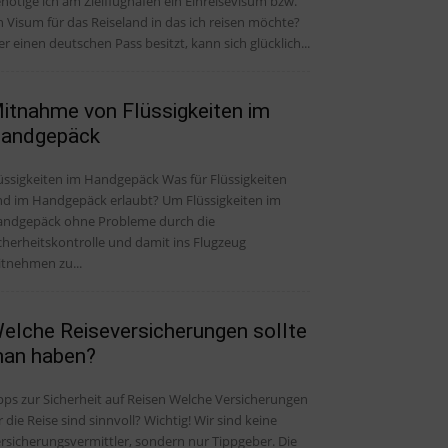
nötige ich am Zielflughafen ein Einreisevisum bzw.
n Visum für das Reiseland in das ich reisen möchte?
r einen deutschen Pass besitzt, kann sich glücklich...
itnahme von Flüssigkeiten im
andgepäck
üssigkeiten im Handgepäck Was für Flüssigkeiten
nd im Handgepäck erlaubt? Um Flüssigkeiten im
ndgepäck ohne Probleme durch die
cherheitskontrolle und damit ins Flugzeug
tnehmen zu...
elche Reiseversicherungen sollte
an haben?
pps zur Sicherheit auf Reisen Welche Versicherungen
r die Reise sind sinnvoll? Wichtig! Wir sind keine
rsicherungsvermittler, sondern nur Tippgeber. Die