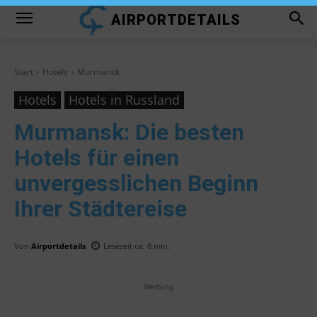
AIRPORTDETAILS
Start
Hotels
Murmansk
Hotels
Hotels in Russland
Murmansk
: Die besten
Hotels für einen
unvergesslichen Beginn
Ihrer Städtereise
Von
Airportdetails
Lesezeit ca.
8
min.
Werbung