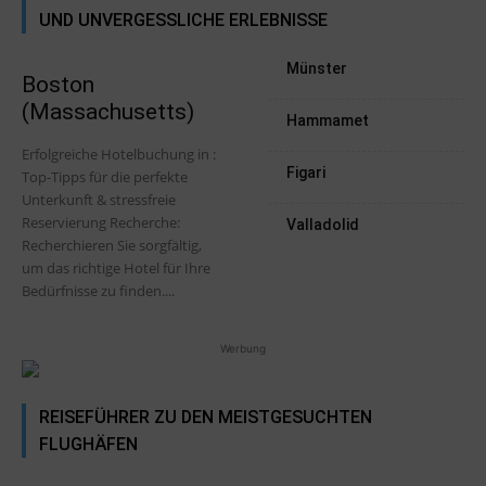
UND UNVERGESSLICHE ERLEBNISSE
Münster
Boston
(Massachusetts)
Hammamet
Erfolgreiche Hotelbuchung in :
Figari
Top-Tipps für die perfekte
Unterkunft & stressfreie
Reservierung Recherche:
Valladolid
Recherchieren Sie sorgfältig,
um das richtige Hotel für Ihre
Bedürfnisse zu finden....
Werbung
REISEFÜHRER ZU DEN MEISTGESUCHTEN
FLUGHÄFEN