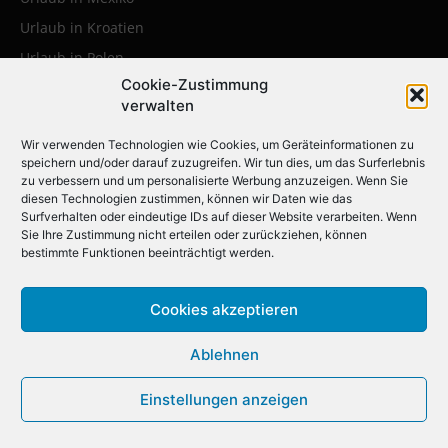
Urlaub in Kroatien
Urlaub in Polen
Cookie-Zustimmung
Urlaub in der Karibik
verwalten
Wir verwenden Technologien wie Cookies, um Geräteinformationen zu
Die beliebtesten Städtereisen:
speichern und/oder darauf zuzugreifen. Wir tun dies, um das Surferlebnis
zu verbessern und um personalisierte Werbung anzuzeigen. Wenn Sie
Erleben Sie die faszinierendsten
diesen Technologien zustimmen, können wir Daten wie das
Metropolen weltweit
Surfverhalten oder eindeutige IDs auf dieser Website verarbeiten. Wenn
Sie Ihre Zustimmung nicht erteilen oder zurückziehen, können
bestimmte Funktionen beeinträchtigt werden.
Städtereise nach Krakau
Städtereise nach London
Cookies akzeptieren
Städtereise nach Barcelona
Ablehnen
Städtereise nach Berlin
Städtereise nach Amsterdam
Einstellungen anzeigen
Städtereise nach New York