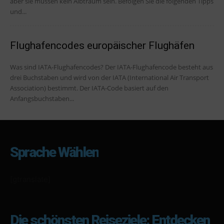
aber sie müssen kein Albtraum sein. Befolgen Sie die folgenden Tipps
und...
Flughafencodes europäischer Flughäfen
Was sind IATA-Flughafencodes? Der IATA-Flughafencode besteht aus
drei Buchstaben und wird von der IATA (International Air Transport
Association) bestimmt. Der IATA-Code basiert auf den
Anfangsbuchstaben...
Sprache Wählen
[gtranslate]
Die schönsten Reiseziele: Entdecken