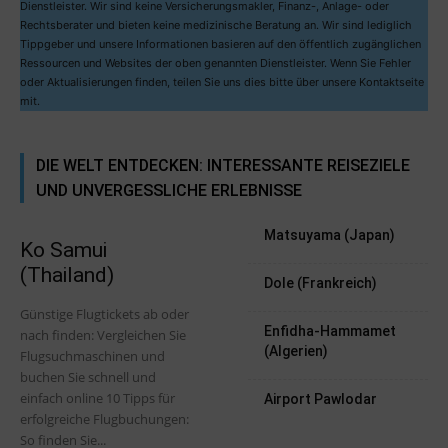
Dienstleister. Wir sind keine Versicherungsmakler, Finanz-, Anlage- oder
Rechtsberater und bieten keine medizinische Beratung an. Wir sind lediglich
Tippgeber und unsere Informationen basieren auf den öffentlich zugänglichen
Ressourcen und Websites der oben genannten Dienstleister. Wenn Sie Fehler
oder Aktualisierungen finden, teilen Sie uns dies bitte über unsere Kontaktseite
mit.
DIE WELT ENTDECKEN: INTERESSANTE REISEZIELE
UND UNVERGESSLICHE ERLEBNISSE
Matsuyama (Japan)
Ko Samui
(Thailand)
Dole (Frankreich)
Günstige Flugtickets ab oder
Enfidha-Hammamet
nach finden: Vergleichen Sie
(Algerien)
Flugsuchmaschinen und
buchen Sie schnell und
einfach online 10 Tipps für
Airport Pawlodar
erfolgreiche Flugbuchungen:
So finden Sie...