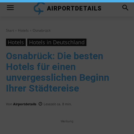
AIRPORTDETAILS
Start
Hotels
Osnabrück
Hotels
Hotels in Deutschland
Osnabrück
: Die besten
Hotels für einen
unvergesslichen Beginn
Ihrer Städtereise
Von
Airportdetails
Lesezeit ca.
8
min.
Werbung