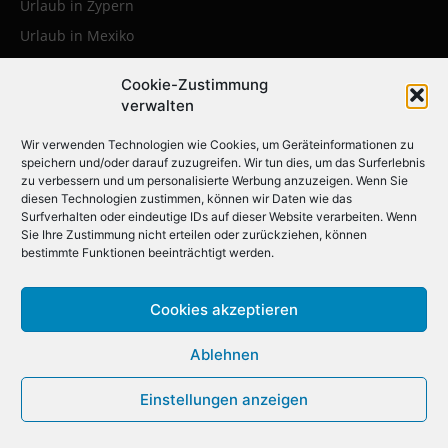
Urlaub in Zypern
Urlaub in Mexiko
Urlaub in Kroatien
Cookie-Zustimmung
Urlaub in Polen
verwalten
Urlaub in der Karibik
Wir verwenden Technologien wie Cookies, um Geräteinformationen zu
speichern und/oder darauf zuzugreifen. Wir tun dies, um das Surferlebnis
zu verbessern und um personalisierte Werbung anzuzeigen. Wenn Sie
Die beliebtesten Städtereisen:
diesen Technologien zustimmen, können wir Daten wie das
Surfverhalten oder eindeutige IDs auf dieser Website verarbeiten. Wenn
Erleben Sie die faszinierendsten
Sie Ihre Zustimmung nicht erteilen oder zurückziehen, können
Metropolen weltweit
bestimmte Funktionen beeinträchtigt werden.
Cookies akzeptieren
Städtereise nach Krakau
Städtereise nach London
Ablehnen
Städtereise nach Barcelona
Einstellungen anzeigen
Städtereise nach Berlin
Städtereise nach Amsterdam