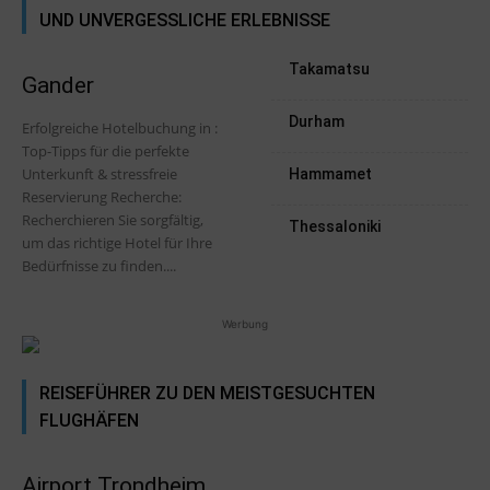
UND UNVERGESSLICHE ERLEBNISSE
Takamatsu
Gander
Durham
Erfolgreiche Hotelbuchung in :
Top-Tipps für die perfekte
Unterkunft & stressfreie
Hammamet
Reservierung Recherche:
Recherchieren Sie sorgfältig,
Thessaloniki
um das richtige Hotel für Ihre
Bedürfnisse zu finden....
Werbung
REISEFÜHRER ZU DEN MEISTGESUCHTEN
FLUGHÄFEN
Airport Trondheim