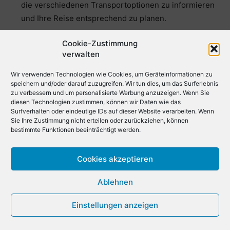
die verschiedenen Transportoptionen zu informieren
und Ihre Reise entsprechend zu planen.
Hotel-Shuttle: Viele Hotels bieten Shuttle-Services
Cookie-Zustimmung
zum und vom Airport Sao Paulo Congonhas an. Wenn
verwalten
Sie in einem Hotel übernachten, sollten Sie sich
Wir verwenden Technologien wie Cookies, um Geräteinformationen zu
vorher erkundigen, ob ein Shuttle-Service verfügbar
speichern und/oder darauf zuzugreifen. Wir tun dies, um das Surferlebnis
ist und wie Sie ihn buchen können.
zu verbessern und um personalisierte Werbung anzuzeigen. Wenn Sie
diesen Technologien zustimmen, können wir Daten wie das
Private Shuttle-Services: Die Reise zum und vom
Surfverhalten oder eindeutige IDs auf dieser Website verarbeiten. Wenn
Sie Ihre Zustimmung nicht erteilen oder zurückziehen, können
Airport Sao Paulo Congonhas sollte ebenso
bestimmte Funktionen beeinträchtigt werden.
reibungslos sein wie Ihr Aufenthalt. Dank
zuverlässiger privater Shuttle-Services wie Kiwitaxi,
Cookies akzeptieren
GetTransfer, 12Go und HolidayTaxis können Sie sich
darauf verlassen, pünktlich und in Komfort zu Ihrem
Ablehnen
Ziel zu gelangen. Ob Sie einen eleganten
Einzelservice oder einen geräumigen Shuttle für eine
Einstellungen anzeigen
Gruppe benötigen, Anbieter wie I’way und intui.travel
bieten maßgeschneiderte Lösungen, die Ihren