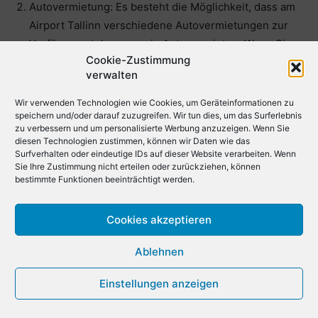
Autovermietung: Es besteht die Möglichkeit, dass am
Airport Tallinn verschiedene Autovermietungen zur
Verfügung stehen, um ein Auto zu mieten. Wenn Sie
Cookie-Zustimmung
sich für diese Option entscheiden, können Sie die
verwalten
Gegend flexibel und auf eigene Faust erkunden. Bitte
besuchen Sie die offizielle Website des Flughafens für
Wir verwenden Technologien wie Cookies, um Geräteinformationen zu
speichern und/oder darauf zuzugreifen. Wir tun dies, um das Surferlebnis
weitere Informationen.
zu verbessern und um personalisierte Werbung anzuzeigen. Wenn Sie
diesen Technologien zustimmen, können wir Daten wie das
Öffentliche Verkehrsmittel: Möglicherweise können
Surfverhalten oder eindeutige IDs auf dieser Website verarbeiten. Wenn
Sie verschiedene öffentliche Verkehrsmittel nutzen,
Sie Ihre Zustimmung nicht erteilen oder zurückziehen, können
um vom Airport Tallinn ins Stadtzentrum zu gelangen,
bestimmte Funktionen beeinträchtigt werden.
wie Busse oder Kleinbusse. Auf der offiziellen
Website des Flughafens finden Sie detaillierte
Cookies akzeptieren
Informationen zu den Fahrplänen und Haltestellen. Wir
Ablehnen
empfehlen Ihnen, die Website des Flughafens zu
besuchen, um sich über die verschiedenen
Einstellungen anzeigen
Transportoptionen zu informieren und Ihre Reise
entsprechend zu planen.