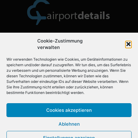
Cookie-Zustimmung
Über uns
verwalten
Wir verwenden Technologien wie Cookies, um Geräteinformationen zu
Airportdetails.de ist der ideale Flughafenführer für Ihre
speichern und/oder darauf zuzugreifen. Wir tun dies, um das Surferlebnis
nächste Reise.
zu verbessern und um personalisierte Werbung anzuzeigen. Wenn Sie
diesen Technologien zustimmen, können wir Daten wie das
Surfverhalten oder eindeutige IDs auf dieser Website verarbeiten. Wenn
Sie Ihre Zustimmung nicht erteilen oder zurückziehen, können
Folgen Sie uns auf
bestimmte Funktionen beeinträchtigt werden.
Cookies akzeptieren
Ablehnen
Einstellungen anzeigen