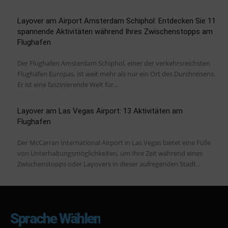
Layover am Airport Amsterdam Schiphol: Entdecken Sie 11
spannende Aktivitäten während Ihres Zwischenstopps am
Flughafen
Der Flughafen Amsterdam Schiphol, einer der verkehrsreichsten
Flughäfen Europas, ist weit mehr als nur ein Ort des Durchreisens.
Er ist eine faszinierende Welt für...
Layover am Las Vegas Airport: 13 Aktivitäten am
Flughafen
Der McCarran International Airport in Las Vegas bietet eine Fülle
von Unterhaltungsmöglichkeiten, um Ihre Zeit während eines
Zwischenstopps oder Layovers in dieser aufregenden Stadt...
Sprache Wählen