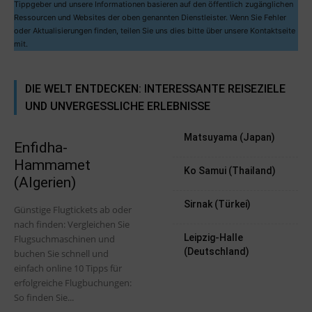
Tippgeber und unsere Informationen basieren auf den öffentlich zugänglichen
Ressourcen und Websites der oben genannten Dienstleister. Wenn Sie Fehler
oder Aktualisierungen finden, teilen Sie uns dies bitte über unsere Kontaktseite
mit.
DIE WELT ENTDECKEN: INTERESSANTE REISEZIELE
UND UNVERGESSLICHE ERLEBNISSE
Matsuyama (Japan)
Enfidha-
Hammamet
Ko Samui (Thailand)
(Algerien)
Sirnak (Türkei)
Günstige Flugtickets ab oder
nach finden: Vergleichen Sie
Leipzig-Halle
Flugsuchmaschinen und
(Deutschland)
buchen Sie schnell und
einfach online 10 Tipps für
erfolgreiche Flugbuchungen:
So finden Sie...