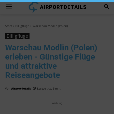
AIRPORTDETAILS
Start
Billigflüge
Warschau Modlin (Polen)
Billigflüge
Warschau Modlin (Polen)
erleben - Günstige Flüge
und attraktive
Reiseangebote
Von
Airportdetails
Lesezeit ca.
5
min.
Werbung