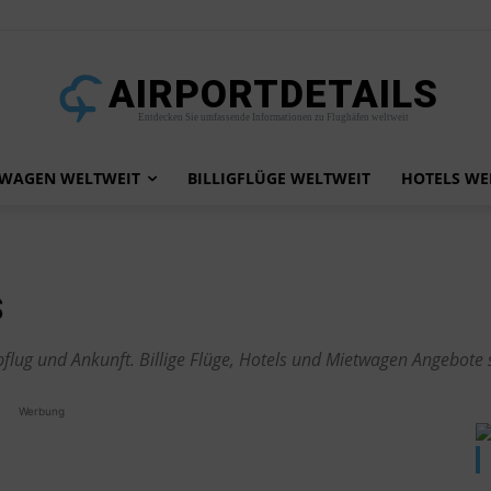
AIRPORTDETAILS
Entdecken Sie umfassende Informationen zu Flughäfen weltweit
TWAGEN WELTWEIT
BILLIGFLÜGE WELTWEIT
HOTELS WE
S
flug und Ankunft. Billige Flüge, Hotels und Mietwagen Angebote
Werbung