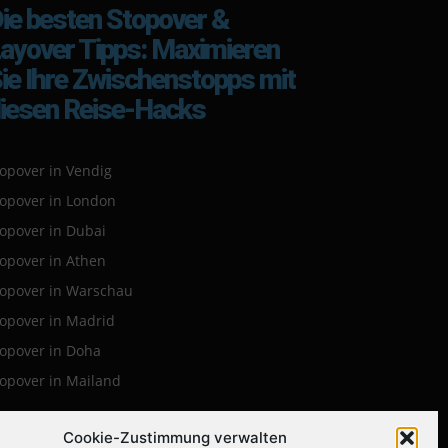
ie besten Stopover &
ayover Tipps: Maximieren
ie Ihre Zwischenstopps mit
iesen Reise-Hacks
opover in Vendig
topover in London
topover in Dubai
topover in Athen
topover in Warschau
topover in Madrid
topover in Doha
topover in Mailand
Cookie-Zustimmung verwalten