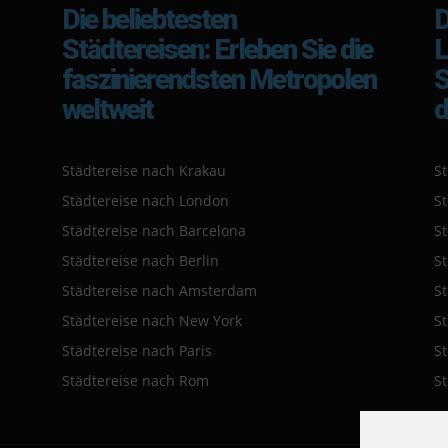
Die beliebtesten
D
Städtereisen: Erleben Sie die
L
faszinierendsten Metropolen
S
weltweit
d
Städtereise nach Krakau
St
Städtereise nach London
S
Städtereise nach Barcelona
S
Städtereise nach Berlin
S
Städtereise nach Amsterdam
S
Städtereise nach New York
S
Städtereise nach Paris
S
Städtereise nach Rom
S