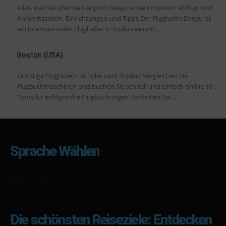
Alles, was Sie über den Airport Daegu wissen müssen: Abflug- und
Ankunftszeiten, Einrichtungen und Tipps Der Flughafen Daegu ist
ein internationaler Flughafen in Südkorea und...
Boston (USA)
Günstige Flugtickets ab oder nach finden: Vergleichen Sie
Flugsuchmaschinen und buchen Sie schnell und einfach online 10
Tipps für erfolgreiche Flugbuchungen: So finden Sie...
Sprache Wählen
[gtranslate]
Die schönsten Reiseziele: Entdecken