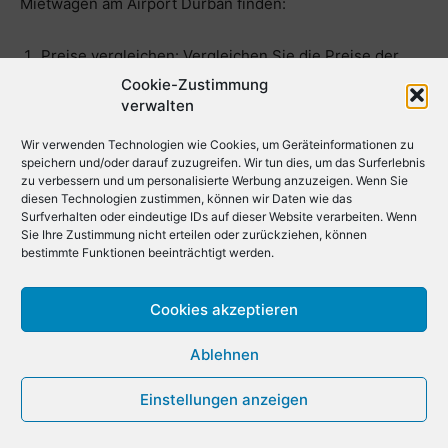
Mietwagen am Airport Durban finden:
Preise vergleichen: Vergleichen Sie die Preise der
verschiedenen Autovermietungen am Airport Durban.
Cookie-Zustimmung
verwalten
Nutzen Sie hierfür Online-Vergleichsplattformen und
Mietwagenseiten wie Check24, Rentalcars.com,
Wir verwenden Technologien wie Cookies, um Geräteinformationen zu
Economybookings.com, Discover Cars, Localrent.com,
speichern und/oder darauf zuzugreifen. Wir tun dies, um das Surferlebnis
zu verbessern und um personalisierte Werbung anzuzeigen. Wenn Sie
Getrentacar.com und AutoEurope. Durch diese
diesen Technologien zustimmen, können wir Daten wie das
Plattformen haben Sie nicht nur Zugriff auf Angebote
Surfverhalten oder eindeutige IDs auf dieser Website verarbeiten. Wenn
Sie Ihre Zustimmung nicht erteilen oder zurückziehen, können
von großen Vermietern wie Hertz, Enterprise, Alamo,
bestimmte Funktionen beeinträchtigt werden.
Avis, Buchbinder, Budget, Dollar und Thrifty, sondern
können sich auch sicher sein, die besten verfügbaren
Cookies akzeptieren
Preise für Ihren gewünschten Zeitraum zu finden.
Buchen Sie im Voraus: Buchen Sie Ihren Mietwagen
Ablehnen
im Voraus, um bessere Preise und eine größere
Einstellungen anzeigen
Auswahl an verfügbaren Fahrzeugen zu erhalten.
Wenn Sie in der Hochsaison oder zu einem