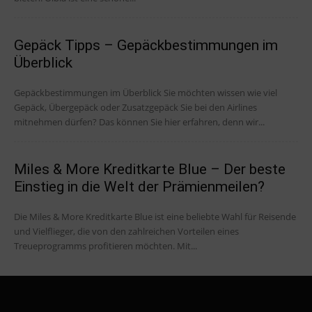
Gepäck Tipps – Gepäckbestimmungen im
Überblick
Gepäckbestimmungen im Überblick Sie möchten wissen wie viel
Gepäck, Übergepäck oder Zusatzgepäck Sie bei den Airlines
mitnehmen dürfen? Das können Sie hier erfahren, denn wir...
Miles & More Kreditkarte Blue – Der beste
Einstieg in die Welt der Prämienmeilen?
Die Miles & More Kreditkarte Blue ist eine beliebte Wahl für Reisende
und Vielflieger, die von den zahlreichen Vorteilen eines
Treueprogramms profitieren möchten. Mit...