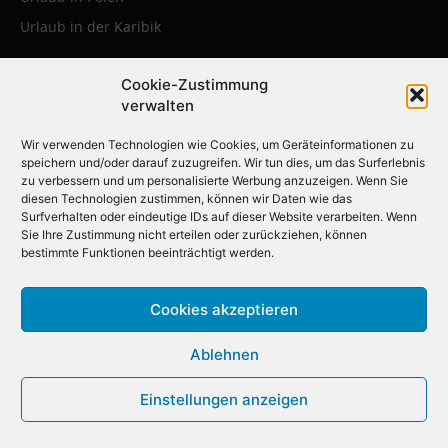
Urlaub in der Karibik
Cookie-Zustimmung
Die beliebtesten Städtereisen:
verwalten
Erleben Sie die faszinierendsten
Wir verwenden Technologien wie Cookies, um Geräteinformationen zu
Metropolen weltweit
speichern und/oder darauf zuzugreifen. Wir tun dies, um das Surferlebnis
zu verbessern und um personalisierte Werbung anzuzeigen. Wenn Sie
diesen Technologien zustimmen, können wir Daten wie das
Städtereise nach Krakau
Surfverhalten oder eindeutige IDs auf dieser Website verarbeiten. Wenn
Sie Ihre Zustimmung nicht erteilen oder zurückziehen, können
Städtereise nach London
bestimmte Funktionen beeinträchtigt werden.
Städtereise nach Barcelona
Städtereise nach Berlin
Cookies akzeptieren
Städtereise nach Amsterdam
Ablehnen
Städtereise nach New York
Städtereise nach Paris
Einstellungen anzeigen
Städtereise nach Rom