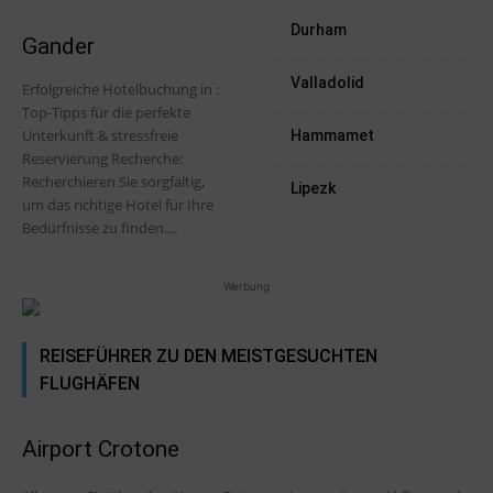
Durham
Gander
Valladolid
Erfolgreiche Hotelbuchung in :
Top-Tipps für die perfekte
Unterkunft & stressfreie
Hammamet
Reservierung Recherche:
Recherchieren Sie sorgfältig,
Lipezk
um das richtige Hotel für Ihre
Bedürfnisse zu finden....
Werbung
REISEFÜHRER ZU DEN MEISTGESUCHTEN
FLUGHÄFEN
Airport Crotone