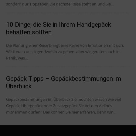
sondern nur Tippgeber. Die nächste Reise steht an und Sie...
10 Dinge, die Sie in Ihrem Handgepäck
behalten sollten
Die Planung einer Reise bringt eine Reihe von Emotionen mit sich.
Wir freuen uns, irgendwohin zu gehen, aber wir geraten auch in
Panik, was...
Gepäck Tipps – Gepäckbestimmungen im
Überblick
Gepäckbestimmungen im Überblick Sie möchten wissen wie viel
Gepäck, Übergepäck oder Zusatzgepäck Sie bei den Airlines
mitnehmen dürfen? Das können Sie hier erfahren, denn wir...