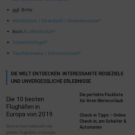
ggf. Brille
Windschutz / Strandzelt / Strandmuschel*
Boot /
Luftmatratze*
Schwimmflügel*
Tauchermaske / Schnorchelset*
DIE WELT ENTDECKEN: INTERESSANTE REISEZIELE
UND UNVERGESSLICHE ERLEBNISSE
Die perfekte Packliste
Die 10 besten
für ihren Winterurlaub
Flughäfen in
Europa von 2019
Check-in Tipps – Online
Check-in, am Schalter &
Skytrax kürt jedes Jahr die
Automaten
besten Flughäfen in Europa.