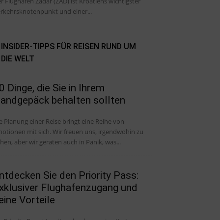
r Flughafen Zadar (ZAD) ist Kroatiens wichtigster
rkehrsknotenpunkt und einer...
INSIDER-TIPPS FÜR REISEN RUND UM
DIE WELT
0 Dinge, die Sie in Ihrem
andgepäck behalten sollten
e Planung einer Reise bringt eine Reihe von
otionen mit sich. Wir freuen uns, irgendwohin zu
hen, aber wir geraten auch in Panik, was...
ntdecken Sie den Priority Pass:
xklusiver Flughafenzugang und
eine Vorteile