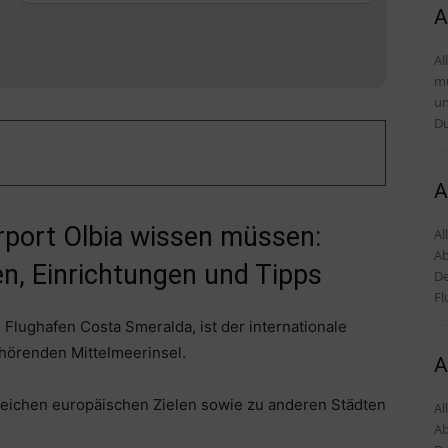
A
Al
mü
und Tipps
Du
A
irport Olbia wissen müssen:
Al
Ab
n, Einrichtungen und Tipps
De
Fl
 Flughafen Costa Smeralda, ist der internationale
ehörenden Mittelmeerinsel.
A
reichen europäischen Zielen sowie zu anderen Städten
Al
Ab