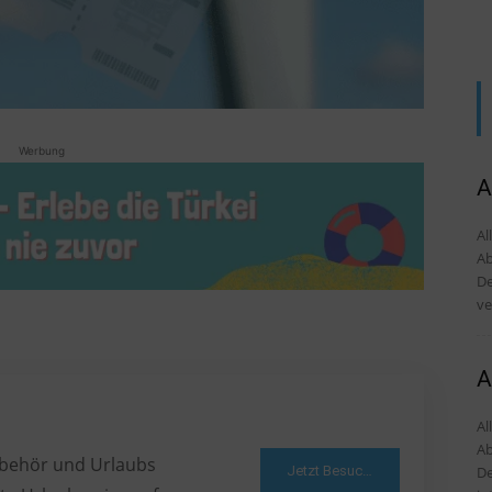
Werbung
A
Al
Ab
De
ve
A
Al
Ab
Zubehör und Urlaubs
Jetzt Besuchen
De