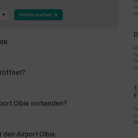
Ei
öf
bi
D
de:
Mi
Pa
Fl
Zu
röffnet?
1
F
rport Olbia vorhanden?
Fl
zu
Be
den Airport Olbia: