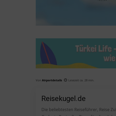
Von
Airportdetails
Lesezeit ca.
28
min.
Reisekugel.de
Die beliebtesten Reiseführer, Reise 