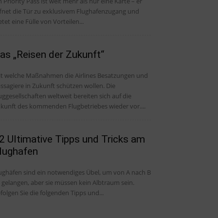
n Priority Pass ist weit mehr als nur eine Karte – er
fnet die Tür zu exklusivem Flughafenzugang und
etet eine Fülle von Vorteilen...
as „Reisen der Zukunft“
t welche Maßnahmen die Airlines Besatzungen und
ssagiere in Zukunft schützen wollen. Die
uggesellschaften weltweit bereiten sich auf die
kunft des kommenden Flugbetriebes wieder vor....
2 Ultimative Tipps und Tricks am
lughafen
ughäfen sind ein notwendiges Übel, um von A nach B
 gelangen, aber sie müssen kein Albtraum sein.
folgen Sie die folgenden Tipps und...