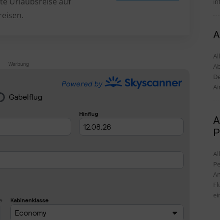
te Urlaubsreise auf
in
reisen.
A
Al
Werbung
Ab
De
Ai
A
P
Al
Pe
An
Fl
ein