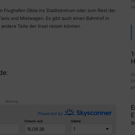
De
Ve
m Flughafen Olbia ins Stadtzentrum oder zum Rest der
Taxis und Mietwagen. Es gibt auch einen Bahnhof in
 andere Teile der Insel reisen können.
1
H
de:
Di
Em
ge
Werbung
E
E
s