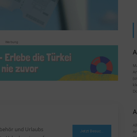
Werbung
A
Ma
Anku
(o
kl
Do
A
Alles
Zubehör und Urlaubs
Jetzt Besuchen
An