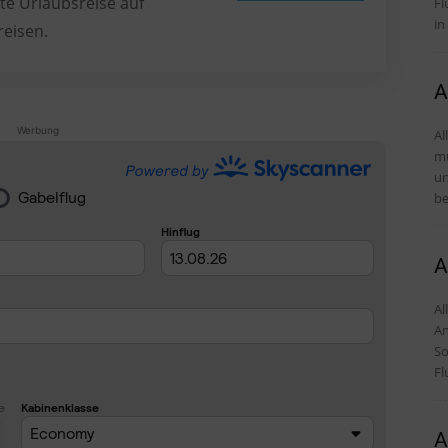
te Urlaubsreise auf
Fl
in
reisen.
A
Werbung
Al
mü
und Tipps D
be
A
Alles
An
So
Fl
A