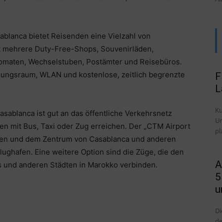
ablanca bietet Reisenden eine Vielzahl von
bt mehrere Duty-Free-Shops, Souvenirläden,
tomaten, Wechselstuben, Postämter und Reisebüros.
agungsraum, WLAN und kostenlose, zeitlich begrenzte
F
L
Ku
asablanca ist gut an das öffentliche Verkehrsnetz
Untersch
 mit Bus, Taxi oder Zug erreichen. Der „CTM Airport
pl
fen und dem Zentrum von Casablanca und anderen
lughafen. Eine weitere Option sind die Züge, die den
A
 und anderen Städten in Marokko verbinden.
5
u
Di
de