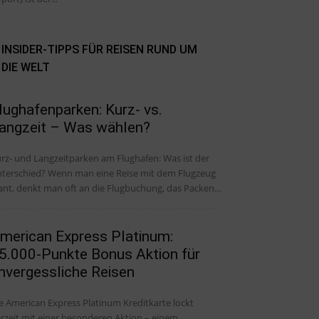
INSIDER-TIPPS FÜR REISEN RUND UM
DIE WELT
lughafenparken: Kurz- vs.
angzeit – Was wählen?
rz- und Langzeitparken am Flughafen: Was ist der
ied? Wenn man eine Reise mit dem Flugzeug
ant, denkt man oft an die Flugbuchung, das Packen...
merican Express Platinum:
5.000-Punkte Bonus Aktion für
nvergessliche Reisen
e American Express Platinum Kreditkarte lockt
rzeit mit einer besonderen Aktion – einem