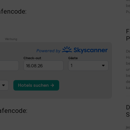
be
afencode:
Pu
F
P
Werbung
De
Ho
be
un
be
de
ka
D
afencode:
S
Je