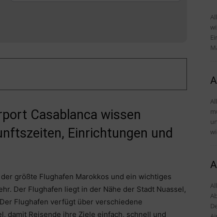
Al
wi
Einr
Ma
A
Al
mü
irport Casablanca wissen
und Tipps 
nftszeiten, Einrichtungen und
wi
A
der größte Flughafen Marokkos und ein wichtiges
Al
hr. Der Flughafen liegt in der Nähe der Stadt Nuassel,
Ab
 Der Flughafen verfügt über verschiedene
De
l, damit Reisende ihre Ziele einfach, schnell und
Ai