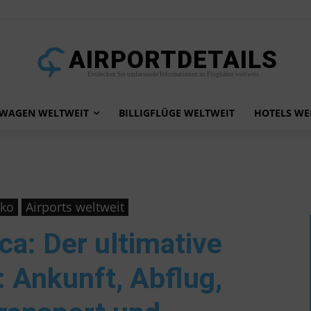
AIRPORTDETAILS
Entdecken Sie umfassende Informationen zu Flughäfen weltweit
TWAGEN WELTWEIT
BILLIGFLÜGE WELTWEIT
HOTELS WE
kko
Airports weltweit
nca
: Der ultimative
 Ankunft, Abflug,