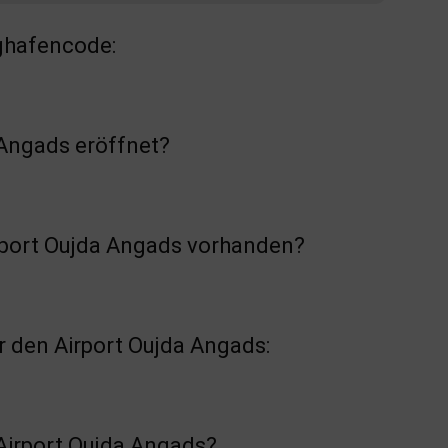
ghafencode:
Angads eröffnet?
irport Oujda Angads vorhanden?
 den Airport Oujda Angads:
Airport Oujda Angads?