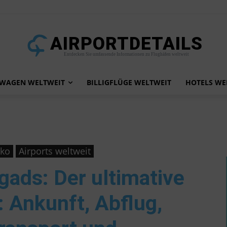
AIRPORTDETAILS
Entdecken Sie umfassende Informationen zu Flughäfen weltweit
TWAGEN WELTWEIT
BILLIGFLÜGE WELTWEIT
HOTELS WE
kko
Airports weltweit
ngads
: Der ultimative
 Ankunft, Abflug,