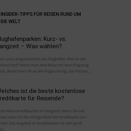
INSIDER-TIPPS FÜR REISEN RUND UM
DIE WELT
lughafenparken: Kurz- vs.
angzeit – Was wählen?
rz- und Langzeitparken am Flughafen: Was ist der
ied? Wenn man eine Reise mit dem Flugzeug
ant, denkt man oft an die Flugbuchung, das Packen...
elches ist die beste kostenlose
reditkarte für Reisende?
ste Reise-Kreditkarten im Vergleich Wenn Sie viel
isen dann ist die richtige Wahl der Kreditkarte von
rteil. Das Angebot an Kreditkarten ist sehr groß.
st...