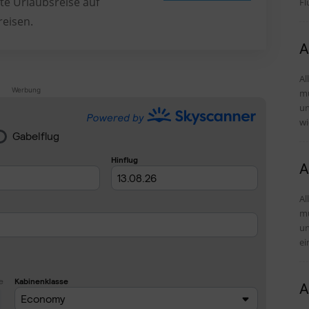
te Urlaubsreise auf
Fl
reisen.
A
Al
Werbung
mü
und Tipps 
wi
A
Al
mü
und Tipps D
ei
A