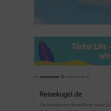
Von
Airportdetails
Lesezeit ca.
28
min.
Reisekugel.de
Die beliebtesten Reiseführer, Reise 