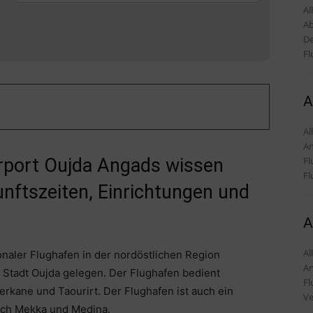
Al
Ab
De
Fl
A
Alles
An
Fl
irport Oujda Angads wissen
Fl
nftszeiten, Einrichtungen und
A
Alles
onaler Flughafen in der nordöstlichen Region
An
 Stadt Oujda gelegen. Der Flughafen bedient
Fl
erkane und Taourirt. Der Flughafen ist auch ein
Ve
ach Mekka und Medina.