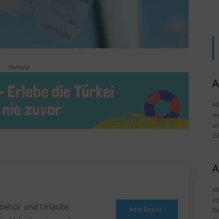
Werbung
A
Al
mü
und Tipps D
(S
A
Al
Ab
Zubehör und Urlaubs
Jetzt Besuchen
De