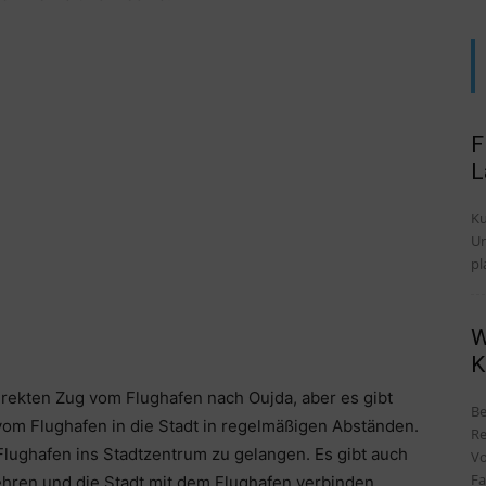
F
L
Ku
Untersch
pl
W
K
direkten Zug vom Flughafen nach Oujda, aber es gibt
Be
om Flughafen in die Stadt in regelmäßigen Abständen.
Re
lughafen ins Stadtzentrum zu gelangen. Es gibt auch
Vo
Fa
kehren und die Stadt mit dem Flughafen verbinden.