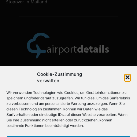
Stopover in Mailand
Cookie-Zustimmung
Über uns
verwalten
Wir verwenden Technologien wie Cookies, um Geräteinformationen zu
Airportdetails.de ist der ideale Flughafenführer für Ihre
speichern und/oder darauf zuzugreifen. Wir tun dies, um das Surferlebnis
nächste Reise.
zu verbessern und um personalisierte Werbung anzuzeigen. Wenn Sie
diesen Technologien zustimmen, können wir Daten wie das
Surfverhalten oder eindeutige IDs auf dieser Website verarbeiten. Wenn
Sie Ihre Zustimmung nicht erteilen oder zurückziehen, können
Folgen Sie uns auf
bestimmte Funktionen beeinträchtigt werden.