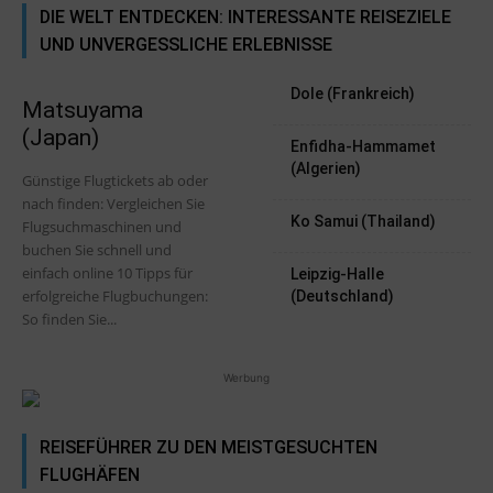
DIE WELT ENTDECKEN: INTERESSANTE REISEZIELE
UND UNVERGESSLICHE ERLEBNISSE
Dole (Frankreich)
Matsuyama
(Japan)
Enfidha-Hammamet
(Algerien)
Günstige Flugtickets ab oder
nach finden: Vergleichen Sie
Ko Samui (Thailand)
Flugsuchmaschinen und
buchen Sie schnell und
einfach online 10 Tipps für
Leipzig-Halle
erfolgreiche Flugbuchungen:
(Deutschland)
So finden Sie...
Werbung
REISEFÜHRER ZU DEN MEISTGESUCHTEN
FLUGHÄFEN