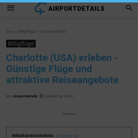
AIRPORTDETAILS
Start
Billigflüge
Charlotte (USA)
Billigflüge
Charlotte (USA)
erleben -
Günstige Flüge und
attraktive Reiseangebote
Von
Airportdetails
Lesezeit ca.
5
min.
Werbung
Inhaltsverzeichnis
Anzeigen