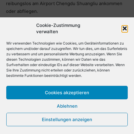
reibungslos am Airport Chengdu Shuangliu ankommen
oder abfliegen.
Cookie-Zustimmung
Wie finde ich eine günstige
verwalten
Autovermietung oder einen
Wir verwenden Technologien wie Cookies, um Geräteinformationen zu
speichern und/oder darauf zuzugreifen. Wir tun dies, um das Surferlebnis
Mietwagen am Airport Chengdu
zu verbessern und um personalisierte Werbung anzuzeigen. Wenn Sie
diesen Technologien zustimmen, können wir Daten wie das
Shuangliu?
Surfverhalten oder eindeutige IDs auf dieser Website verarbeiten. Wenn
Sie Ihre Zustimmung nicht erteilen oder zurückziehen, können
bestimmte Funktionen beeinträchtigt werden.
Hier sind einige Tipps, wie Sie günstige Mietwagen oder
Mietwagen am Airport Chengdu Shuangliu finden:
Cookies akzeptieren
Preise vergleichen: Vergleichen Sie die Preise der
Ablehnen
verschiedenen Autovermietungen am Airport
Chengdu Shuangliu. Nutzen Sie hierfür Online-
Einstellungen anzeigen
Vergleichsplattformen und Mietwagenseiten wie
Check24, Rentalcars.com, Economybookings.com,