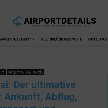
AIRPORTDETAILS
Entdecken Sie umfassende Informationen zu Flughäfen weltweit
TWAGEN WELTWEIT
BILLIGFLÜGE WELTWEIT
HOTELS WE
and
Airports weltweit
ai
: Der ultimative
 Ankunft, Abflug,