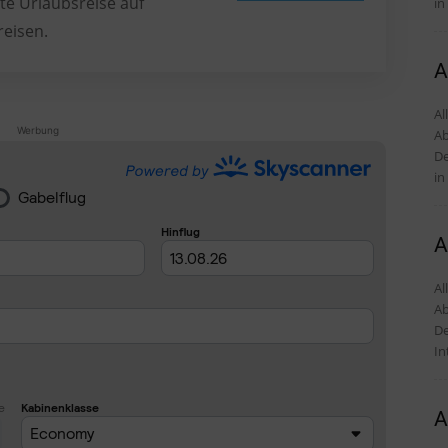
te Urlaubsreise auf
in
reisen.
A
Al
Werbung
Ab
De
in
A
Al
Ab
De
In
A