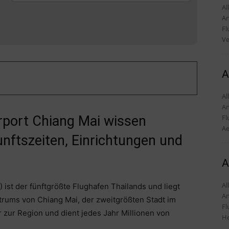
Alles
An
Fl
Ve
A
Alles
An
Fl
irport Chiang Mai wissen
Ae
nftszeiten, Einrichtungen und
A
Alles
ist der fünftgrößte Flughafen Thailands und liegt
An
trums von Chiang Mai, der zweitgrößten Stadt im
Fl
r zur Region und dient jedes Jahr Millionen von
He