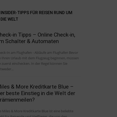
INSIDER-TIPPS FÜR REISEN RUND UM
DIE WELT
heck-in Tipps – Online Check-in,
m Schalter & Automaten
eck-In am Flughafen - Abläufe am Flughafen Bevor
e Ihren Urlaub mit dem Flugzeug beginnen, müssen
e zuerst einchecken. In der Regel können Sie
tweder...
iles & More Kreditkarte Blue –
er beste Einstieg in die Welt der
rämienmeilen?
e Miles & More Kreditkarte Blue ist eine beliebte
hl für Reisende und Vielflieger, die von den