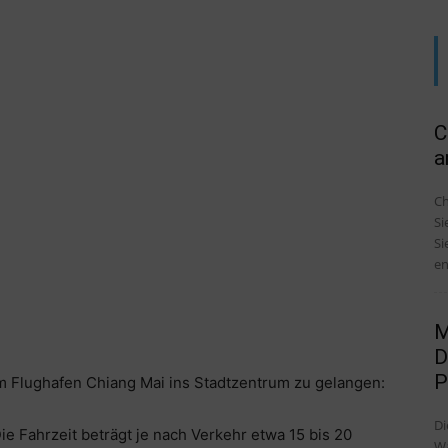
C
a
Ch
Si
Si
en
M
D
P
m Flughafen Chiang Mai ins Stadtzentrum zu gelangen:
Di
Die Fahrzeit beträgt je nach Verkehr etwa 15 bis 20
Wa