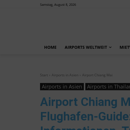
Samstag, August 8, 2026
HOME
AIRPORTS WELTWEIT
MIE
Start
Airports in Asien
Airport Chiang Mai
Airports in Asien
Airports in Thail
Airport Chiang M
Flughafen-Guide: