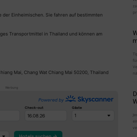
za
pr
e der Einheimischen. Sie fahren auf bestimmten
W
iges Transportmittel in Thailand und können am
m
Ti
fü
Ve
iang Mai, Chang Wat Chiang Mai 50200, Thailand
nä
Werbung
D
W
Je
ei
ve