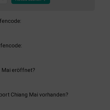
afencode:
afencode:
 Mai eröffnet?
rport Chiang Mai vorhanden?