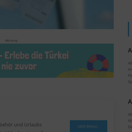
Werbung
A
Alles
An
Fl
Sp
A
Al
Ab
Zubehör und Urlaubs
Jetzt Besuchen
De