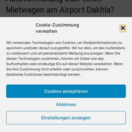
Mietwagen am Airport Dakhla?
Cookie-Zustimmung
Hier sind einige Tipps, wie Sie günstige Mietwagen oder
verwalten
Mietwagen am Airport Dakhla finden:
Wir verwenden Technologien wie Cookies, um Geräteinformationen zu
Preise vergleichen: Vergleichen Sie die Preise der
speichern und/oder darauf zuzugreifen. Wir tun dies, um das Surferlebnis
zu verbessern und um personalisierte Werbung anzuzeigen. Wenn Sie
verschiedenen Autovermietungen am Airport Dakhla.
diesen Technologien zustimmen, können wir Daten wie das
Nutzen Sie hierfür Online-Vergleichsplattformen und
Surfverhalten oder eindeutige IDs auf dieser Website verarbeiten. Wenn
Sie Ihre Zustimmung nicht erteilen oder zurückziehen, können
Mietwagenseiten wie Check24, Rentalcars.com,
bestimmte Funktionen beeinträchtigt werden.
Economybookings.com, Discover Cars, Localrent.com,
Getrentacar.com und AutoEurope. Durch diese
Cookies akzeptieren
Plattformen haben Sie nicht nur Zugriff auf Angebote
von großen Vermietern wie Hertz, Enterprise, Alamo,
Ablehnen
Avis, Buchbinder, Budget, Dollar und Thrifty, sondern
können sich auch sicher sein, die besten verfügbaren
Einstellungen anzeigen
Preise für Ihren gewünschten Zeitraum zu finden.