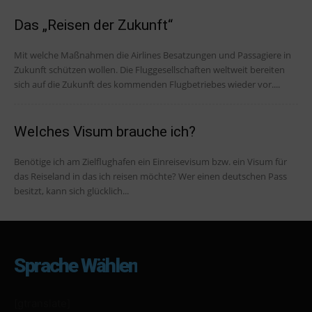
Das „Reisen der Zukunft“
Mit welche Maßnahmen die Airlines Besatzungen und Passagiere in
Zukunft schützen wollen. Die Fluggesellschaften weltweit bereiten
sich auf die Zukunft des kommenden Flugbetriebes wieder vor....
Welches Visum brauche ich?
Benötige ich am Zielflughafen ein Einreisevisum bzw. ein Visum für
das Reiseland in das ich reisen möchte? Wer einen deutschen Pass
besitzt, kann sich glücklich...
Sprache Wählen
[gtranslate]