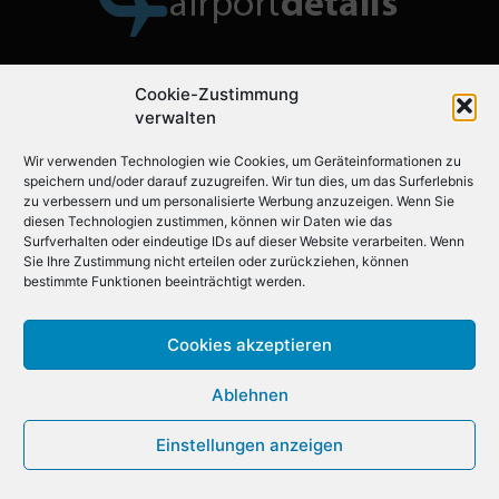
Cookie-Zustimmung
Über uns
verwalten
Wir verwenden Technologien wie Cookies, um Geräteinformationen zu
Airportdetails.de ist der ideale Flughafenführer für Ihre
speichern und/oder darauf zuzugreifen. Wir tun dies, um das Surferlebnis
nächste Reise.
zu verbessern und um personalisierte Werbung anzuzeigen. Wenn Sie
diesen Technologien zustimmen, können wir Daten wie das
Surfverhalten oder eindeutige IDs auf dieser Website verarbeiten. Wenn
Sie Ihre Zustimmung nicht erteilen oder zurückziehen, können
Folgen Sie uns auf
bestimmte Funktionen beeinträchtigt werden.
Cookies akzeptieren
Ablehnen
Einstellungen anzeigen
© 2019 - 2026
Airportdetails
- Alle Rechte vorbehalten | * = Affiliatelinks
Impressum
Datenschutzerklärung
Sitemap
Cookie-Richtlinie (EU)