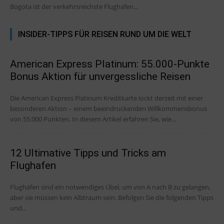
Bogota ist der verkehrsreichste Flughafen...
INSIDER-TIPPS FÜR REISEN RUND UM DIE WELT
American Express Platinum: 55.000-Punkte
Bonus Aktion für unvergessliche Reisen
Die American Express Platinum Kreditkarte lockt derzeit mit einer
besonderen Aktion – einem beeindruckenden Willkommensbonus
von 55.000 Punkten. In diesem Artikel erfahren Sie, wie...
12 Ultimative Tipps und Tricks am
Flughafen
Flughäfen sind ein notwendiges Übel, um von A nach B zu gelangen,
aber sie müssen kein Albtraum sein. Befolgen Sie die folgenden Tipps
und...