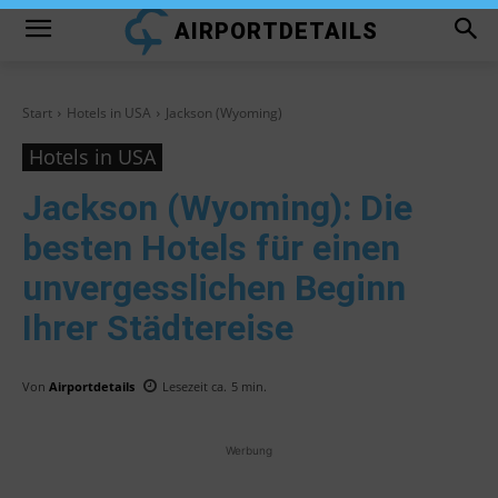
AIRPORTDETAILS
Start
Hotels in USA
Jackson (Wyoming)
Hotels in USA
Jackson (Wyoming)
: Die
besten Hotels für einen
unvergesslichen Beginn
Ihrer Städtereise
Von
Airportdetails
Lesezeit ca.
5
min.
Werbung