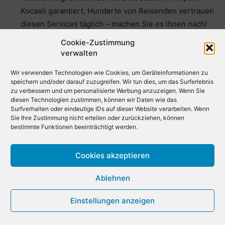
Kocaeli garantiert. Hunderte von Reisenden vertrauen
diesen Services täglich – machen Sie es ihnen nach!
Cookie-Zustimmung
Wenn Sie sich für eine dieser Transfer-, Transfer- oder
verwalten
Shuttle-Optionen entscheiden, können Sie bequem und
Wir verwenden Technologien wie Cookies, um Geräteinformationen zu
reibungslos am Airport Kocaeli ankommen oder
speichern und/oder darauf zuzugreifen. Wir tun dies, um das Surferlebnis
abfliegen.
zu verbessern und um personalisierte Werbung anzuzeigen. Wenn Sie
diesen Technologien zustimmen, können wir Daten wie das
Surfverhalten oder eindeutige IDs auf dieser Website verarbeiten. Wenn
Wie finde ich eine günstige
Sie Ihre Zustimmung nicht erteilen oder zurückziehen, können
bestimmte Funktionen beeinträchtigt werden.
Autovermietung oder einen
Cookies akzeptieren
Mietwagen am Airport Kocaeli?
Ablehnen
Hier sind einige Tipps, wie Sie günstige Mietwagen oder
Mietwagen am Airport Kocaeli finden:
Einstellungen anzeigen
Preise vergleichen: Vergleichen Sie die Preise der