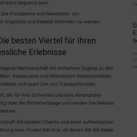
it kann begrenzt sein.
Fa
 Sie Preisalarme und Newsletter von
r Angebote und Rabatte informiert zu werden.
E
E
Die besten Viertel für Ihren
s
ssliche Erlebnisse
Ei
öf
bi
gelegene Nachbarschaft mit einfachem Zugang zu den
ten, Restaurants und öffentlichen Verkehrsmitteln.
infacher und spart Zeit und Transportkosten.
t, die für ihre Sicherheit und tolle Atmosphäre
eitig über die Sicherheitslage und meiden Sie Gebiete
ätsrate.
arschaft mit lokalem Charme und einer authentischen
rung sein. Finden Sie Orte, an denen Sie die lokale