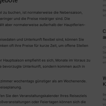
gebote
Tr
im
Be
el zu buchen, ist normalerweise die Nebensaison,
sc
ringer und die Preise niedriger sind. Die
fällt aber normalerweise außerhalb der Hauptferien-
C
a
 Reisedaten und Unterkunft flexibel sind, können Sie
en oft ihre Preise für kurze Zeit, um offene Stellen
Ch
Si
Si
er Hauptsaison empfiehlt es sich, Monate im Voraus zu
en
hre bevorzugte Unterkunft, sondern kommen auch in
W
telzimmer wochentags günstiger als am Wochenende.
K
 Reiseplanung.
Be
en Sie den Veranstaltungskalender Ihres Reiseziels
Re
oßveranstaltungen oder Feiertagen können sich die
Vo