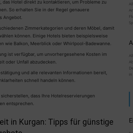
, das Hotel direkt zu kontaktieren, um Probleme zu
Alles
n. So erhalten Sie in der Regel genauere
An
Fl
es Angebot.
Sp
rschiedenen Zimmerkategorien und deren Möbel, damit
swählen können. Einige Hotels bieten beispielsweise
A
n wie Balkon, Meerblick oder Whirlpool-Badewanne.
ung ist verfügbar, um unvorhergesehene Kosten im
Al
Ab
it oder Unfall abzudecken.
De
tätigung und alle relevanten Informationen bereit,
in
nklarheiten schnell handeln können.
sicherstellen, dass Ihre Hotelreservierungen
sen entsprechen.
E
t in Kurgan: Tipps für günstige