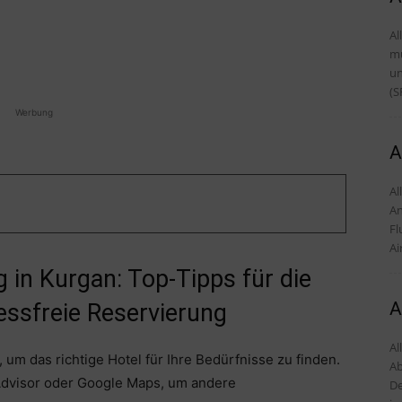
Al
mü
und Tipps D
(S
Werbung
A
Alles
An
Fl
Ai
 in Kurgan: Top-Tipps für die
A
essfreie Reservierung
Al
 um das richtige Hotel für Ihre Bedürfnisse zu finden.
Ab
Advisor oder Google Maps, um andere
De