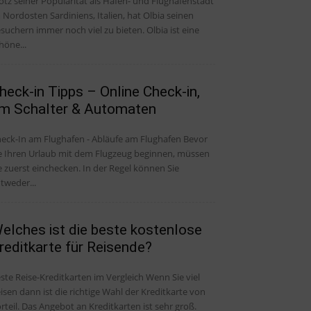
otz seiner Popularität als Hafen- und Flughafenstadt
 Nordosten Sardiniens, Italien, hat Olbia seinen
suchern immer noch viel zu bieten. Olbia ist eine
höne...
heck-in Tipps – Online Check-in,
m Schalter & Automaten
eck-In am Flughafen - Abläufe am Flughafen Bevor
e Ihren Urlaub mit dem Flugzeug beginnen, müssen
e zuerst einchecken. In der Regel können Sie
tweder...
elches ist die beste kostenlose
reditkarte für Reisende?
ste Reise-Kreditkarten im Vergleich Wenn Sie viel
isen dann ist die richtige Wahl der Kreditkarte von
rteil. Das Angebot an Kreditkarten ist sehr groß.