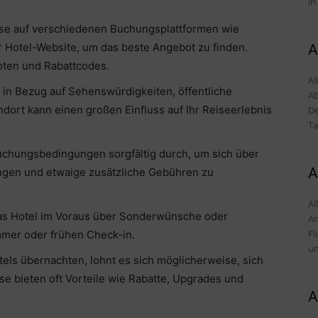
in
eise auf verschiedenen Buchungsplattformen wie
r Hotel-Website, um das beste Angebot zu finden.
A
ten und Rabattcodes.
Al
s in Bezug auf Sehenswürdigkeiten, öffentliche
Ab
ndort kann einen großen Einfluss auf Ihr Reiseerlebnis
De
Ta
chungsbedingungen sorgfältig durch, um sich über
A
ngen und etwaige zusätzliche Gebühren zu
Alles
das Hotel im Voraus über Sonderwünsche oder
An
Fl
mmer oder frühen Check-in.
un
els übernachten, lohnt es sich möglicherweise, sich
e bieten oft Vorteile wie Rabatte, Upgrades und
A