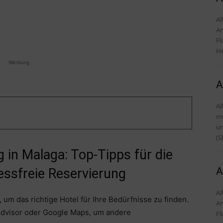
Alles
An
Fl
He
Werbung
A
Al
mü
und Tipps D
(S
 in Malaga: Top-Tipps für die
A
essfreie Reservierung
Alles
 um das richtige Hotel für Ihre Bedürfnisse zu finden.
An
Advisor oder Google Maps, um andere
Fl