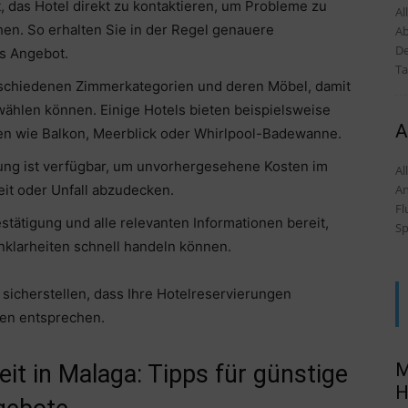
, das Hotel direkt zu kontaktieren, um Probleme zu
Al
n. So erhalten Sie in der Regel genauere
Ab
De
es Angebot.
Ta
rschiedenen Zimmerkategorien und deren Möbel, damit
swählen können. Einige Hotels bieten beispielsweise
A
n wie Balkon, Meerblick oder Whirlpool-Badewanne.
ung ist verfügbar, um unvorhergesehene Kosten im
Alles
An
it oder Unfall abzudecken.
Fl
tätigung und alle relevanten Informationen bereit,
Sp
nklarheiten schnell handeln können.
sicherstellen, dass Ihre Hotelreservierungen
sen entsprechen.
M
t in Malaga: Tipps für günstige
H