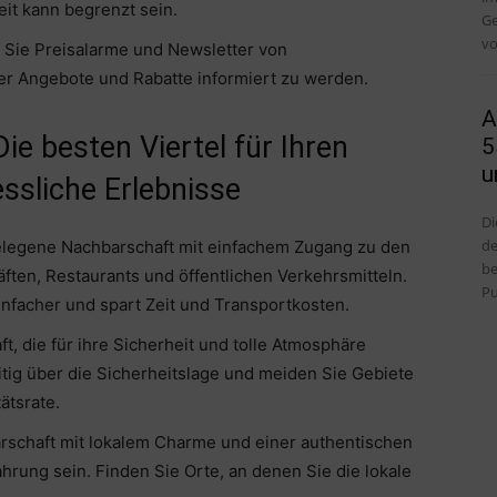
it kann begrenzt sein.
Ge
vo
 Sie Preisalarme und Newsletter von
r Angebote und Rabatte informiert zu werden.
A
Die besten Viertel für Ihren
5
u
ssliche Erlebnisse
Di
de
gelegene Nachbarschaft mit einfachem Zugang zu den
be
ten, Restaurants und öffentlichen Verkehrsmitteln.
Pu
infacher und spart Zeit und Transportkosten.
t, die für ihre Sicherheit und tolle Atmosphäre
eitig über die Sicherheitslage und meiden Sie Gebiete
ätsrate.
arschaft mit lokalem Charme und einer authentischen
rung sein. Finden Sie Orte, an denen Sie die lokale