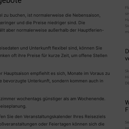
gebote
Fl
si
el zu buchen, ist normalerweise die Nebensaison,
Ha
ringer und die Preise niedriger sind. Die
Si
fällt aber normalerweise außerhalb der Hauptferien-
mi
 Reisedaten und Unterkunft flexibel sind, können Sie
D
en oft ihre Preise für kurze Zeit, um offene Stellen
v
Sk
er Hauptsaison empfiehlt es sich, Monate im Voraus zu
Hi
hre bevorzugte Unterkunft, sondern kommen auch in
DE
telzimmer wochentags günstiger als am Wochenende.
W
 Reiseplanung.
F
en Sie den Veranstaltungskalender Ihres Reiseziels
Se
oßveranstaltungen oder Feiertagen können sich die
im