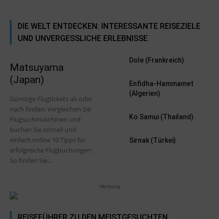
DIE WELT ENTDECKEN: INTERESSANTE REISEZIELE
UND UNVERGESSLICHE ERLEBNISSE
Dole (Frankreich)
Matsuyama
(Japan)
Enfidha-Hammamet
(Algerien)
Günstige Flugtickets ab oder
nach finden: Vergleichen Sie
Ko Samui (Thailand)
Flugsuchmaschinen und
buchen Sie schnell und
einfach online 10 Tipps für
Sirnak (Türkei)
erfolgreiche Flugbuchungen:
So finden Sie...
Werbung
REISEFÜHRER ZU DEN MEISTGESUCHTEN