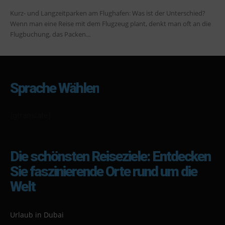
Kurz- und Langzeitparken am Flughafen: Was ist der Unterschied?
Wenn man eine Reise mit dem Flugzeug plant, denkt man oft an die
Flugbuchung, das Packen...
Sprache Wählen
[gtranslate]
Die schönsten Reiseziele: Entdecken
Sie faszinierende Orte rund um die
Welt
Urlaub in Dubai