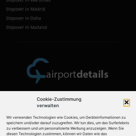
Stopover in Madrid
Stopover in Doha
Stopover in Mailand
Cookie-Zustimmung
Über uns
verwalten
Wir verwenden Technologien wie Cookies, um Geräteinformationen zu
Airportdetails.de ist der ideale Flughafenführer für Ihre
speichern und/oder darauf zuzugreifen. Wir tun dies, um das Surferlebnis
nächste Reise.
zu verbessern und um personalisierte Werbung anzuzeigen. Wenn Sie
diesen Technologien zustimmen, können wir Daten wie das