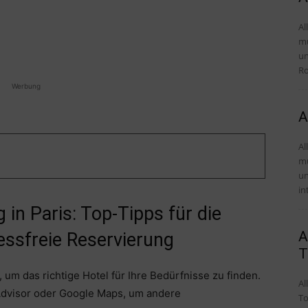
Al
mü
und Tipps 
Ro
Werbung
A
Al
mü
und Tipp
in
 in Paris: Top-Tipps für die
A
essfreie Reservierung
T
 um das richtige Hotel für Ihre Bedürfnisse zu finden.
Al
Advisor oder Google Maps, um andere
To