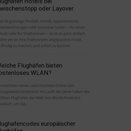
lughafen Hotels bei
wischenstopp oder Layover
al ob günstige Hostels, Hotels, Appartements,
rienwohnungen oder luxuriöse Suiten – für einen
laub oder für Städtereisen – es ist es ganz einfach,
line ein an Ihre Präferenzen angepasstes Hotel
sfindig zu machen und sofort zu buchen.
elche Flughäfen bieten
ostenloses WLAN?
e möchten reisen, und möchten Online sein,
rzugsweise kostenlos? Im Laufe der Jahre haben die
ößten Flughäfen der Welt ihre WLAN-Produkte
weitert, um die...
lughafencodes europäischer
lughäfen