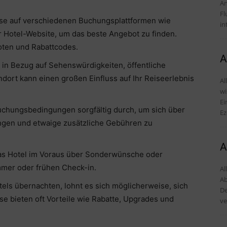
An
Fl
eise auf verschiedenen Buchungsplattformen wie
in
r Hotel-Website, um das beste Angebot zu finden.
ten und Rabattcodes.
A
s in Bezug auf Sehenswürdigkeiten, öffentliche
ndort kann einen großen Einfluss auf Ihr Reiseerlebnis
Al
wi
Einr
chungsbedingungen sorgfältig durch, um sich über
Ez
ngen und etwaige zusätzliche Gebühren zu
A
das Hotel im Voraus über Sonderwünsche oder
mmer oder frühen Check-in.
Al
Ab
els übernachten, lohnt es sich möglicherweise, sich
De
e bieten oft Vorteile wie Rabatte, Upgrades und
ve