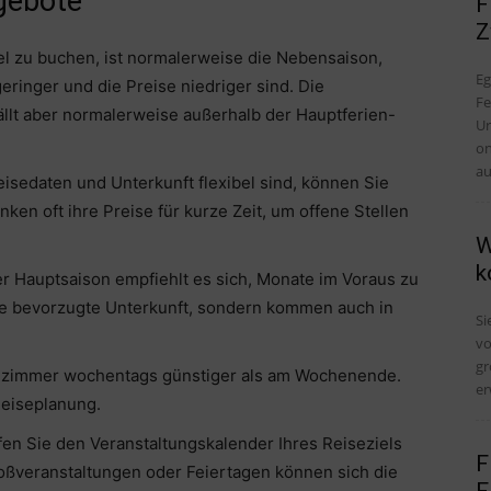
gebote
F
Z
el zu buchen, ist normalerweise die Nebensaison,
Eg
ringer und die Preise niedriger sind. Die
Fe
fällt aber normalerweise außerhalb der Hauptferien-
Ur
on
au
 Reisedaten und Unterkunft flexibel sind, können Sie
en oft ihre Preise für kurze Zeit, um offene Stellen
W
k
er Hauptsaison empfiehlt es sich, Monate im Voraus zu
hre bevorzugte Unterkunft, sondern kommen auch in
Si
vo
gr
telzimmer wochentags günstiger als am Wochenende.
er
 Reiseplanung.
en Sie den Veranstaltungskalender Ihres Reiseziels
F
oßveranstaltungen oder Feiertagen können sich die
F