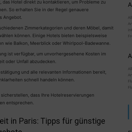
, das Hotel direkt zu kontaktieren, um Probleme zu
A
n. So erhalten Sie in der Regel genauere
es Angebot.
Alles
An
rschiedenen Zimmerkategorien und deren Möbel, damit
in
swählen können. Einige Hotels bieten beispielsweise
Fr
n wie Balkon, Meerblick oder Whirlpool-Badewanne.
ung ist verfügbar, um unvorhergesehene Kosten im
A
it oder Unfall abzudecken.
Alles
tätigung und alle relevanten Informationen bereit,
An
nklarheiten schnell handeln können.
Fl
Fl
sicherstellen, dass Ihre Hotelreservierungen
sen entsprechen.
t in Paris: Tipps für günstige