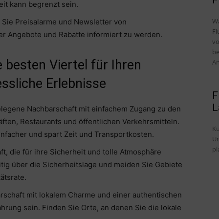
it kann begrenzt sein.
Wa
 Sie Preisalarme und Newsletter von
Fl
r Angebote und Rabatte informiert zu werden.
vo
be
e besten Viertel für Ihren
An
ssliche Erlebnisse
F
L
gelegene Nachbarschaft mit einfachem Zugang zu den
ten, Restaurants und öffentlichen Verkehrsmitteln.
Ku
infacher und spart Zeit und Transportkosten.
Untersch
pl
t, die für ihre Sicherheit und tolle Atmosphäre
eitig über die Sicherheitslage und meiden Sie Gebiete
ätsrate.
arschaft mit lokalem Charme und einer authentischen
rung sein. Finden Sie Orte, an denen Sie die lokale