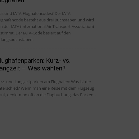
s sind IATA-Flughafencodes? Der IATA-
ughafencode besteht aus drei Buchstaben und wird
n der IATA (International Air Transport Association)
stimmt. Der IATA-Code basiert auf den
fangsbuchstaben...
lughafenparken: Kurz- vs.
angzeit – Was wählen?
rz- und Langzeitparken am Flughafen: Was ist der
ied? Wenn man eine Reise mit dem Flugzeug
ant, denkt man oft an die Flugbuchung, das Packen...