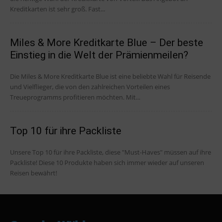
Kreditkarten ist sehr groß. Fast...
Miles & More Kreditkarte Blue – Der beste
Einstieg in die Welt der Prämienmeilen?
Die Miles & More Kreditkarte Blue ist eine beliebte Wahl für Reisende
und Vielflieger, die von den zahlreichen Vorteilen eines
Treueprogramms profitieren möchten. Mit...
Top 10 für ihre Packliste
Unsere Top 10 für ihre Packliste, diese "Must-Haves" müssen auf ihre
Packliste! Diese 10 Produkte haben sich immer wieder auf unseren
Reisen bewährt!