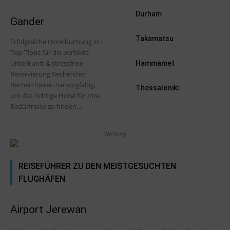
Durham
Gander
Takamatsu
Erfolgreiche Hotelbuchung in :
Top-Tipps für die perfekte
Unterkunft & stressfreie
Hammamet
Reservierung Recherche:
Recherchieren Sie sorgfältig,
Thessaloniki
um das richtige Hotel für Ihre
Bedürfnisse zu finden....
Werbung
REISEFÜHRER ZU DEN MEISTGESUCHTEN
FLUGHÄFEN
Airport Jerewan