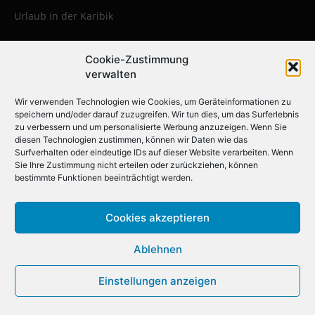
Urlaub in der Karibik
Cookie-Zustimmung
Die beliebtesten Städtereisen:
verwalten
Erleben Sie die faszinierendsten
Wir verwenden Technologien wie Cookies, um Geräteinformationen zu
Metropolen weltweit
speichern und/oder darauf zuzugreifen. Wir tun dies, um das Surferlebnis
zu verbessern und um personalisierte Werbung anzuzeigen. Wenn Sie
diesen Technologien zustimmen, können wir Daten wie das
Städtereise nach Krakau
Surfverhalten oder eindeutige IDs auf dieser Website verarbeiten. Wenn
Sie Ihre Zustimmung nicht erteilen oder zurückziehen, können
Städtereise nach London
bestimmte Funktionen beeinträchtigt werden.
Städtereise nach Barcelona
Städtereise nach Berlin
Cookies akzeptieren
Städtereise nach Amsterdam
Ablehnen
Städtereise nach New York
Städtereise nach Paris
Einstellungen anzeigen
Städtereise nach Rom