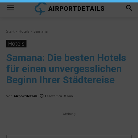
AIRPORTDETAILS
Start
Hotels
Samana
Hotels
Samana
: Die besten Hotels
für einen unvergesslichen
Beginn Ihrer Städtereise
Von
Airportdetails
Lesezeit ca.
8
min.
Werbung