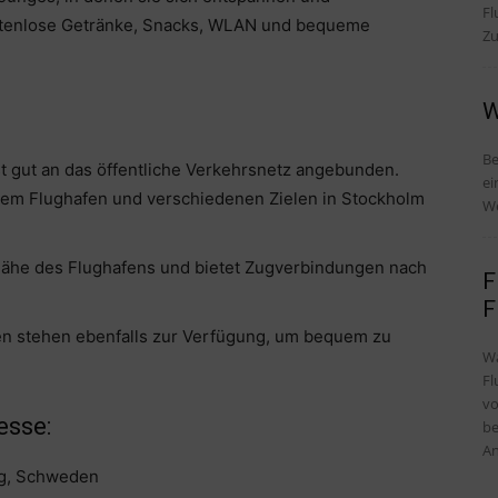
Fl
stenlose Getränke, Snacks, WLAN und bequeme
Zu
W
Be
t gut an das öffentliche Verkehrsnetz angebunden.
ei
em Flughafen und verschiedenen Zielen in Stockholm
We
 Nähe des Flughafens und bietet Zugverbindungen nach
F
F
en stehen ebenfalls zur Verfügung, um bequem zu
Wa
Fl
vo
esse:
be
An
ng, Schweden