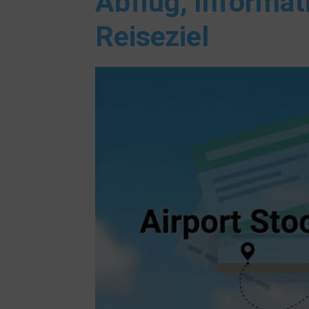
Abflug, Informat
Reiseziel