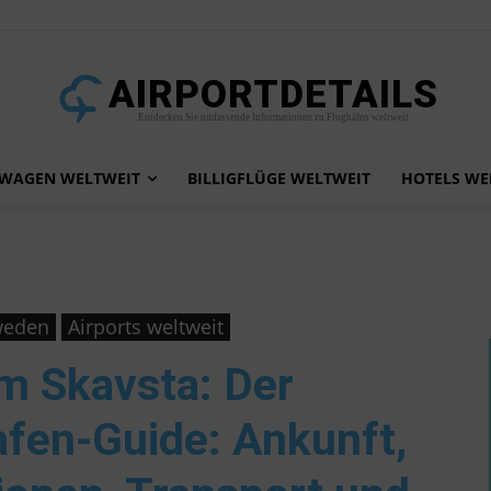
AIRPORTDETAILS
Entdecken Sie umfassende Informationen zu Flughäfen weltweit
TWAGEN WELTWEIT
BILLIGFLÜGE WELTWEIT
HOTELS WE
hweden
Airports weltweit
lm Skavsta
: Der
afen-Guide: Ankunft,