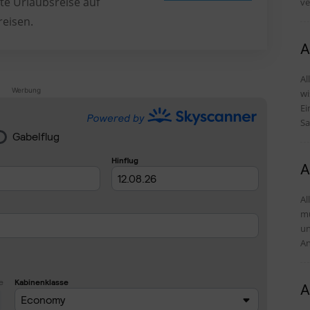
te Urlaubsreise auf
ve
reisen.
A
Al
Werbung
wi
Einr
Sa
A
Al
mü
und Tipps D
An
A