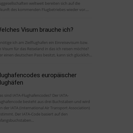
uggesellschaften weltweit bereiten sich auf die
kunft des kommenden Flugbetriebes wieder vor....
elches Visum brauche ich?
nötige ich am Zielflughafen ein Einreisevisum bzw.
n Visum für das Reiseland in das ich reisen möchte?
r einen deutschen Pass besitzt, kann sich glücklich...
lughafencodes europäischer
lughäfen
s sind IATA-Flughafencodes? Der IATA-
ughafencode besteht aus drei Buchstaben und wird
n der IATA (International Air Transport Association)
stimmt. Der IATA-Code basiert auf den
fangsbuchstaben...