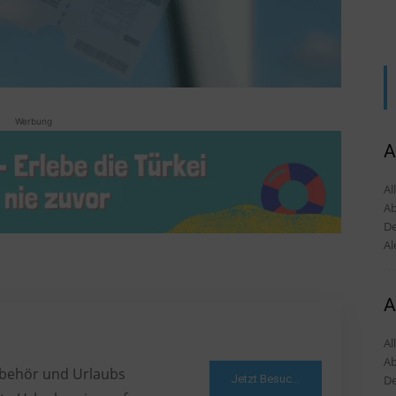
Werbung
A
Al
Ab
De
Al
A
Al
Ab
Zubehör und Urlaubs
Jetzt Besuchen
De