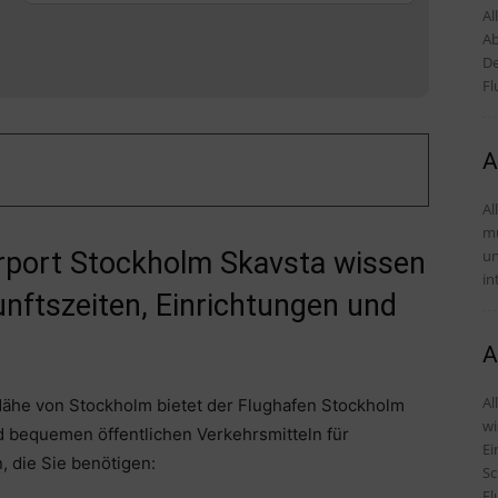
Al
Ab
De
Fl
A
Al
mü
und Tipp
irport Stockholm Skavsta wissen
in
nftszeiten, Einrichtungen und
A
Al
 Nähe von Stockholm bietet der Flughafen Stockholm
wi
d bequemen öffentlichen Verkehrsmitteln für
Einr
, die Sie benötigen:
Sc
Fl