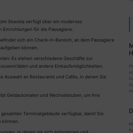
olm Skavsta verfügt über ein modernes
n Einrichtungen für die Passagiere.
efindet sich ein Check-in-Bereich, an dem Passagiere
M
k aufgeben können.
H
iten: Es stehen verschiedene Geschäfte zur
Fl
ouvenirläden und andere Einkaufsmöglichkeiten.
si
ne Auswahl an Restaurants und Cafés, in denen Sie
Ha
.
Si
mi
ibt Geldautomaten und Wechselstuben, um Ihre
D
gesamten Terminalgebäude verfügbar, damit Sie
n können.
Mi
Pa
ounges, in denen sie sich entspannen und