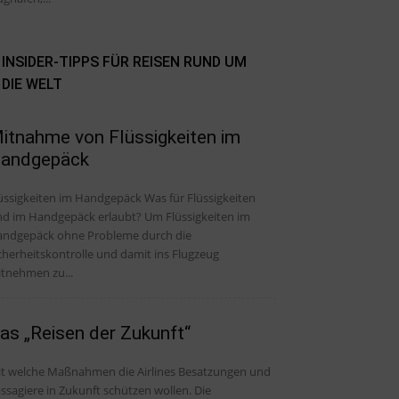
INSIDER-TIPPS FÜR REISEN RUND UM
DIE WELT
itnahme von Flüssigkeiten im
andgepäck
üssigkeiten im Handgepäck Was für Flüssigkeiten
nd im Handgepäck erlaubt? Um Flüssigkeiten im
ndgepäck ohne Probleme durch die
cherheitskontrolle und damit ins Flugzeug
tnehmen zu...
as „Reisen der Zukunft“
t welche Maßnahmen die Airlines Besatzungen und
ssagiere in Zukunft schützen wollen. Die