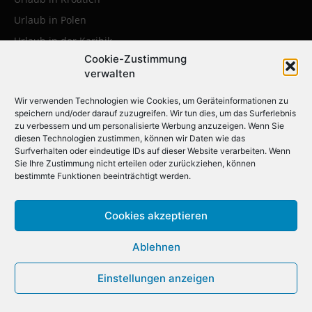
Urlaub in Polen
Urlaub in der Karibik
Cookie-Zustimmung
verwalten
Die beliebtesten Städtereisen:
Wir verwenden Technologien wie Cookies, um Geräteinformationen zu
Erleben Sie die faszinierendsten
speichern und/oder darauf zuzugreifen. Wir tun dies, um das Surferlebnis
zu verbessern und um personalisierte Werbung anzuzeigen. Wenn Sie
Metropolen weltweit
diesen Technologien zustimmen, können wir Daten wie das
Surfverhalten oder eindeutige IDs auf dieser Website verarbeiten. Wenn
Sie Ihre Zustimmung nicht erteilen oder zurückziehen, können
Städtereise nach Krakau
bestimmte Funktionen beeinträchtigt werden.
Städtereise nach London
Städtereise nach Barcelona
Cookies akzeptieren
Städtereise nach Berlin
Ablehnen
Städtereise nach Amsterdam
Städtereise nach New York
Einstellungen anzeigen
Städtereise nach Paris