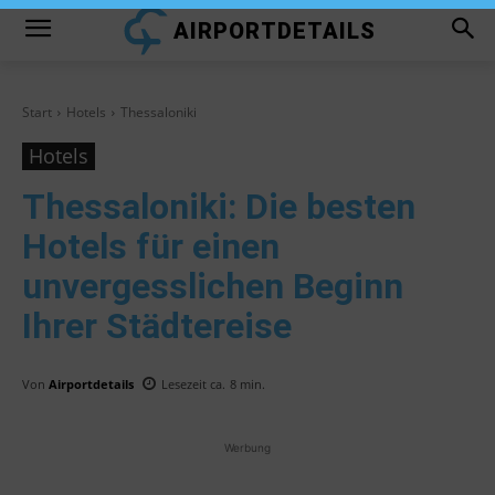
AIRPORTDETAILS
Start
Hotels
Thessaloniki
Hotels
Thessaloniki
: Die besten
Hotels für einen
unvergesslichen Beginn
Ihrer Städtereise
Von
Airportdetails
Lesezeit ca.
8
min.
Werbung