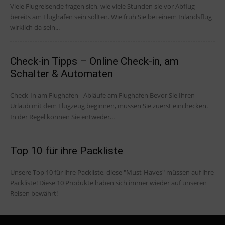
Viele Flugreisende fragen sich, wie viele Stunden sie vor Abflug
bereits am Flughafen sein sollten. Wie früh Sie bei einem Inlandsflug
wirklich da sein...
Check-in Tipps – Online Check-in, am
Schalter & Automaten
Check-In am Flughafen - Abläufe am Flughafen Bevor Sie Ihren
Urlaub mit dem Flugzeug beginnen, müssen Sie zuerst einchecken.
In der Regel können Sie entweder...
Top 10 für ihre Packliste
Unsere Top 10 für ihre Packliste, diese "Must-Haves" müssen auf ihre
Packliste! Diese 10 Produkte haben sich immer wieder auf unseren
Reisen bewährt!