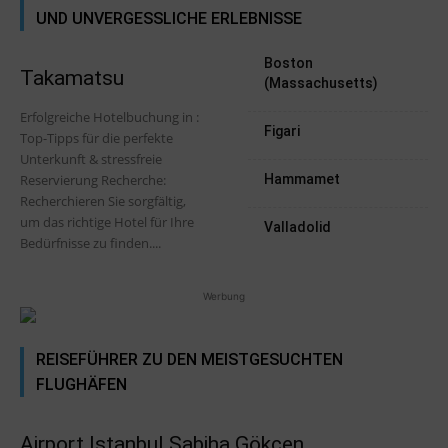
UND UNVERGESSLICHE ERLEBNISSE
Boston
Takamatsu
(Massachusetts)
Erfolgreiche Hotelbuchung in :
Figari
Top-Tipps für die perfekte
Unterkunft & stressfreie
Reservierung Recherche:
Hammamet
Recherchieren Sie sorgfältig,
um das richtige Hotel für Ihre
Valladolid
Bedürfnisse zu finden....
Werbung
REISEFÜHRER ZU DEN MEISTGESUCHTEN
FLUGHÄFEN
Airport Istanbul Sabiha Gökcen