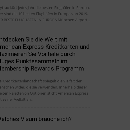
ytrax kürt jedes Jahr die besten Flughäfen in Europa.
er sind die 10 besten Flughäfen in Europa von 2019.
R BESTE FLUGHAFEN IN EUROPA München Airport...
ntdecken Sie die Welt mit
merican Express Kreditkarten und
aximieren Sie Vorteile durch
luges Punktesammeln im
embership Rewards Programm
e Kreditkartenlandschaft spiegelt die Vielfalt der
nschen wider, die sie verwenden. Innerhalb dieser
eiten Palette von Optionen sticht American Express
t seiner Vielfalt an...
elches Visum brauche ich?