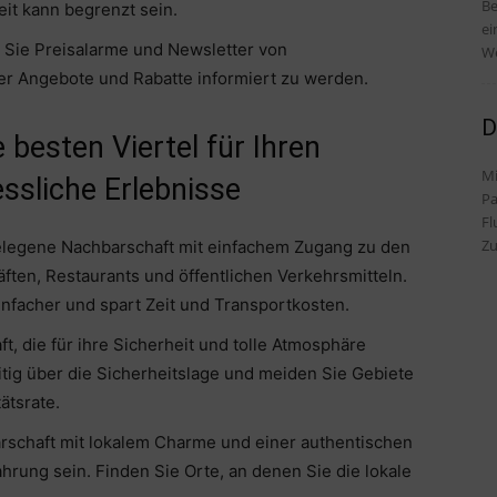
Be
it kann begrenzt sein.
ei
 Sie Preisalarme und Newsletter von
We
r Angebote und Rabatte informiert zu werden.
D
e besten Viertel für Ihren
Mi
ssliche Erlebnisse
Pa
Fl
Zu
gelegene Nachbarschaft mit einfachem Zugang zu den
ten, Restaurants und öffentlichen Verkehrsmitteln.
infacher und spart Zeit und Transportkosten.
t, die für ihre Sicherheit und tolle Atmosphäre
eitig über die Sicherheitslage und meiden Sie Gebiete
ätsrate.
arschaft mit lokalem Charme und einer authentischen
rung sein. Finden Sie Orte, an denen Sie die lokale