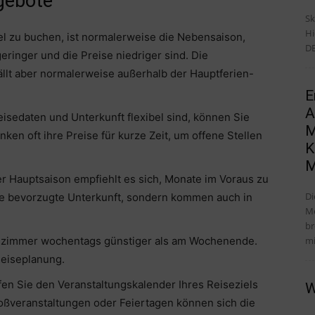
gebote
Sk
Hi
el zu buchen, ist normalerweise die Nebensaison,
DE
ringer und die Preise niedriger sind. Die
fällt aber normalerweise außerhalb der Hauptferien-
E
A
 Reisedaten und Unterkunft flexibel sind, können Sie
M
en oft ihre Preise für kurze Zeit, um offene Stellen
K
M
er Hauptsaison empfiehlt es sich, Monate im Voraus zu
Di
hre bevorzugte Unterkunft, sondern kommen auch in
Me
br
mi
telzimmer wochentags günstiger als am Wochenende.
 Reiseplanung.
en Sie den Veranstaltungskalender Ihres Reiseziels
W
oßveranstaltungen oder Feiertagen können sich die