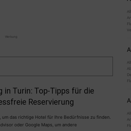
Alles
An
Fl
Ve
Werbung
A
Al
Ab
De
Fl
 in Turin: Top-Tipps für die
A
essfreie Reservierung
Alles
 um das richtige Hotel für Ihre Bedürfnisse zu finden.
An
Advisor oder Google Maps, um andere
Fl