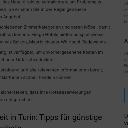
, das Hotel direkt zu kontaktieren, um Probleme zu
Al
n. So erhalten Sie in der Regel genauere
Ab
De
es Angebot.
in
rschiedenen Zimmerkategorien und deren Möbel, damit
swählen können. Einige Hotels bieten beispielsweise
A
n wie Balkon, Meerblick oder Whirlpool-Badewanne.
ung ist verfügbar, um unvorhergesehene Kosten im
Alles
An
it oder Unfall abzudecken.
Fl
tätigung und alle relevanten Informationen bereit,
Ai
nklarheiten schnell handeln können.
sicherstellen, dass Ihre Hotelreservierungen
sen entsprechen.
D
t in Turin: Tipps für günstige
v