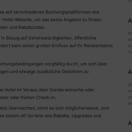
un
eise auf verschiedenen Buchungsplattformen wie
r Hotel-Website, um das beste Angebot zu finden.
A
ten und Rabattcodes.
Al
s in Bezug auf Sehenswürdigkeiten, öffentliche
Ab
ndort kann einen großen Einfluss auf Ihr Reiseerlebnis
De
Ta
chungsbedingungen sorgfältig durch, um sich über
A
ngen und etwaige zusätzliche Gebühren zu
Al
das Hotel im Voraus über Sonderwünsche oder
mü
und Tipps D
mmer oder frühen Check-in.
be
els übernachten, lohnt es sich möglicherweise, sich
e bieten oft Vorteile wie Rabatte, Upgrades und
A