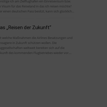
nötige ich am Zielflughafen ein Einreisevisum bzw.
n Visum für das Reiseland in das ich reisen möchte?
r einen deutschen Pass besitzt, kann sich glücklich...
as „Reisen der Zukunft“
t welche Maßnahmen die Airlines Besatzungen und
ssagiere in Zukunft schützen wollen. Die
uggesellschaften weltweit bereiten sich auf die
kunft des kommenden Flugbetriebes wieder vor....