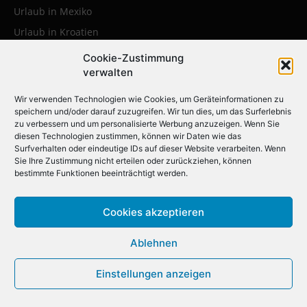
Urlaub in Mexiko
Urlaub in Kroatien
Urlaub in Polen
Cookie-Zustimmung
verwalten
Urlaub in der Karibik
Wir verwenden Technologien wie Cookies, um Geräteinformationen zu
speichern und/oder darauf zuzugreifen. Wir tun dies, um das Surferlebnis
Die beliebtesten Städtereisen:
zu verbessern und um personalisierte Werbung anzuzeigen. Wenn Sie
diesen Technologien zustimmen, können wir Daten wie das
Erleben Sie die faszinierendsten
Surfverhalten oder eindeutige IDs auf dieser Website verarbeiten. Wenn
Metropolen weltweit
Sie Ihre Zustimmung nicht erteilen oder zurückziehen, können
bestimmte Funktionen beeinträchtigt werden.
Städtereise nach Krakau
Cookies akzeptieren
Städtereise nach London
Ablehnen
Städtereise nach Barcelona
Städtereise nach Berlin
Einstellungen anzeigen
Städtereise nach Amsterdam
Städtereise nach New York