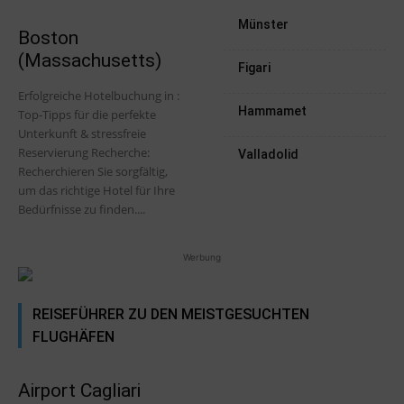
Münster
Boston
(Massachusetts)
Figari
Erfolgreiche Hotelbuchung in :
Hammamet
Top-Tipps für die perfekte
Unterkunft & stressfreie
Reservierung Recherche:
Valladolid
Recherchieren Sie sorgfältig,
um das richtige Hotel für Ihre
Bedürfnisse zu finden....
Werbung
REISEFÜHRER ZU DEN MEISTGESUCHTEN
FLUGHÄFEN
Airport Cagliari