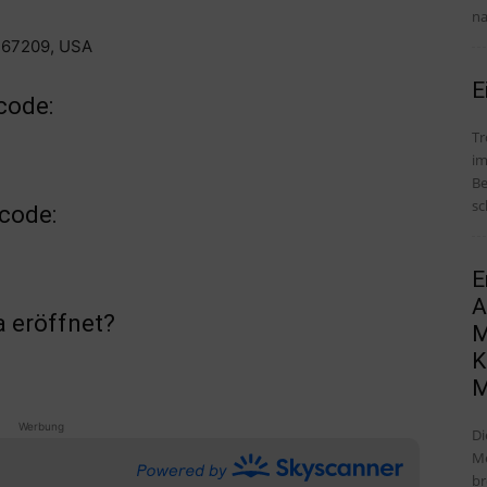
na
S 67209, USA
E
code:
Tr
im
Be
sc
ncode:
E
A
a eröffnet?
M
K
M
Werbung
Di
Me
br