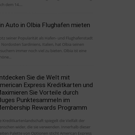
ch dem 14....
in Auto in Olbia Flughafen mieten
otz seiner Popularität als Hafen- und Flughafenstadt
 Nordosten Sardiniens, Italien, hat Olbia seinen
suchern immer noch viel zu bieten. Olbia ist eine
höne...
ntdecken Sie die Welt mit
merican Express Kreditkarten und
aximieren Sie Vorteile durch
luges Punktesammeln im
embership Rewards Programm
e Kreditkartenlandschaft spiegelt die Vielfalt der
nschen wider, die sie verwenden. Innerhalb dieser
eiten Palette von Optionen sticht American Express