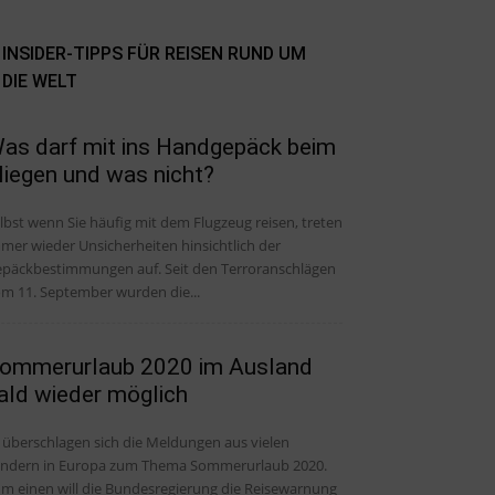
INSIDER-TIPPS FÜR REISEN RUND UM
DIE WELT
as darf mit ins Handgepäck beim
liegen und was nicht?
lbst wenn Sie häufig mit dem Flugzeug reisen, treten
mer wieder Unsicherheiten hinsichtlich der
päckbestimmungen auf. Seit den Terroranschlägen
m 11. September wurden die...
ommerurlaub 2020 im Ausland
ald wieder möglich
 überschlagen sich die Meldungen aus vielen
ndern in Europa zum Thema Sommerurlaub 2020.
m einen will die Bundesregierung die Reisewarnung