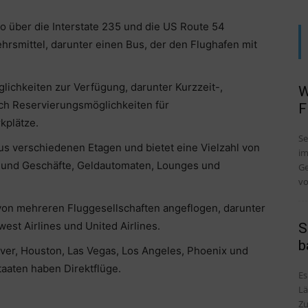
to über die Interstate 235 und die US Route 54
kehrsmittel, darunter einen Bus, der den Flughafen mit
ichkeiten zur Verfügung, darunter Kurzzeit-,
W
uch Reservierungsmöglichkeiten für
F
kplätze.
Se
us verschiedenen Etagen und bietet eine Vielzahl von
im
s und Geschäfte, Geldautomaten, Lounges und
Ge
vo
 von mehreren Fluggesellschaften angeflogen, darunter
west Airlines und United Airlines.
S
b
enver, Houston, Las Vegas, Los Angeles, Phoenix und
taaten haben Direktflüge.
Es
Lä
Zu