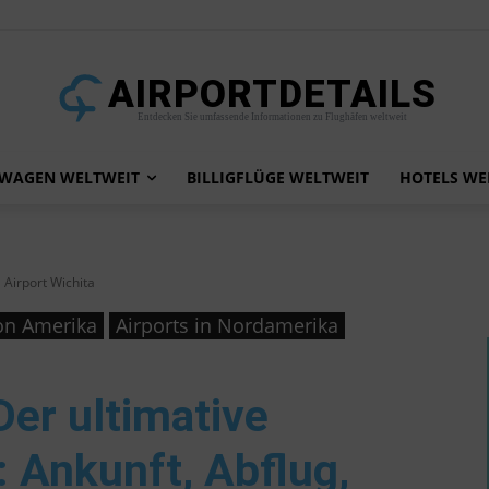
AIRPORTDETAILS
Entdecken Sie umfassende Informationen zu Flughäfen weltweit
TWAGEN WELTWEIT
BILLIGFLÜGE WELTWEIT
HOTELS WE
Airport Wichita
von Amerika
Airports in Nordamerika
 Der ultimative
 Ankunft, Abflug,