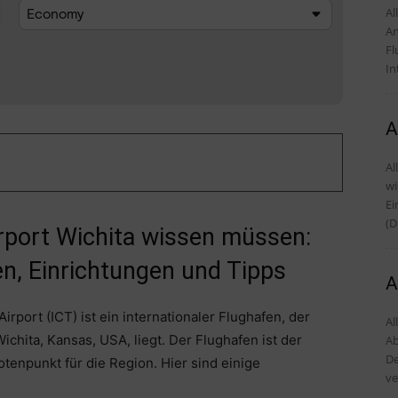
Alles
An
Fl
In
A
Al
wi
Einr
(D
irport Wichita wissen müssen:
n, Einrichtungen und Tipps
A
rport (ICT) ist ein internationaler Flughafen, der
Al
ichita, Kansas, USA, liegt. Der Flughafen ist der
Ab
De
otenpunkt für die Region. Hier sind einige
ve