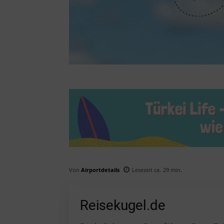
Von
Airportdetails
Lesezeit ca.
29
min.
Reisekugel.de