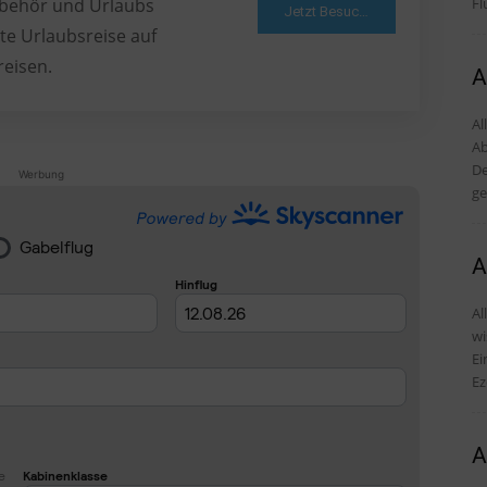
Fl
Zubehör und Urlaubs
Jetzt Besuchen
te Urlaubsreise auf
reisen.
A
Al
Ab
De
Werbung
ge
A
Al
wi
Einr
Ez
A