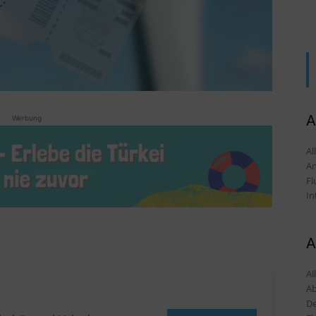
A
Werbung
Alles
An
Fl
In
A
Al
Ab
De