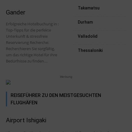
Takamatsu
Gander
Durham
Erfolgreiche Hotelbuchung in :
Top-Tipps für die perfekte
Unterkunft & stressfreie
Valladolid
Reservierung Recherche:
Recherchieren Sie sorgfältig,
Thessaloniki
um das richtige Hotel für Ihre
Bedürfnisse zu finden....
Werbung
REISEFÜHRER ZU DEN MEISTGESUCHTEN
FLUGHÄFEN
Airport Ishigaki