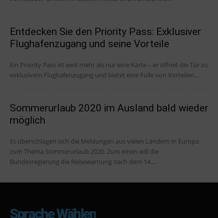
Entdecken Sie den Priority Pass: Exklusiver
Flughafenzugang und seine Vorteile
Ein Priority Pass ist weit mehr als nur eine Karte – er öffnet die Tür zu
exklusivem Flughafenzugang und bietet eine Fülle von Vorteilen...
Sommerurlaub 2020 im Ausland bald wieder
möglich
Es überschlagen sich die Meldungen aus vielen Ländern in Europa
zum Thema Sommerurlaub 2020. Zum einen will die
Bundesregierung die Reisewarnung nach dem 14....
Sprache Wählen