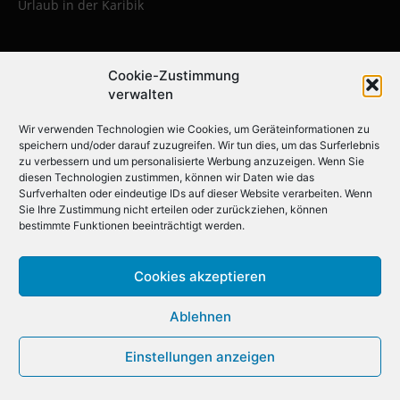
Urlaub in der Karibik
Die beliebtesten Städtereisen:
Cookie-Zustimmung
Erleben Sie die faszinierendsten
verwalten
Metropolen weltweit
Wir verwenden Technologien wie Cookies, um Geräteinformationen zu
speichern und/oder darauf zuzugreifen. Wir tun dies, um das Surferlebnis
zu verbessern und um personalisierte Werbung anzuzeigen. Wenn Sie
Städtereise nach Krakau
diesen Technologien zustimmen, können wir Daten wie das
Surfverhalten oder eindeutige IDs auf dieser Website verarbeiten. Wenn
Städtereise nach London
Sie Ihre Zustimmung nicht erteilen oder zurückziehen, können
Städtereise nach Barcelona
bestimmte Funktionen beeinträchtigt werden.
Städtereise nach Berlin
Cookies akzeptieren
Städtereise nach Amsterdam
Städtereise nach New York
Ablehnen
Städtereise nach Paris
Einstellungen anzeigen
Städtereise nach Rom